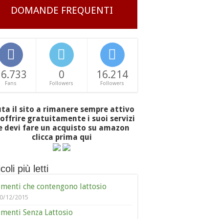
DOMANDE FREQUENTI
16.733
0
16.214
Fans
Followers
Followers
uta il sito a rimanere sempre attivo
offrire gratuitamente i suoi servizi
e devi fare un acquisto su amazon
clicca prima qui
coli più letti
imenti che contengono lattosio
0/12/2015
imenti Senza Lattosio