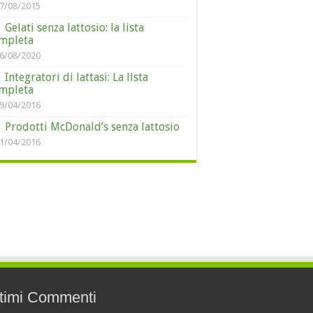
7/08/2015
Gelati senza lattosio: la lista
mpleta
6/08/2020
Integratori di lattasi: La lista
mpleta
9/04/2016
Prodotti McDonald’s senza lattosio
1/04/2016
timi Commenti