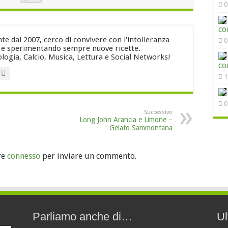
0
co
e dal 2007, cerco di convivere con l'intolleranza
0
i e sperimentando sempre nuove ricette.
logia, Calcio, Musica, Lettura e Social Networks!
co
1
0
Successivo
Long John Arancia e Limone –
Gelato Sammontana
re
connesso
per inviare un commento.
Parliamo anche di…
Ul