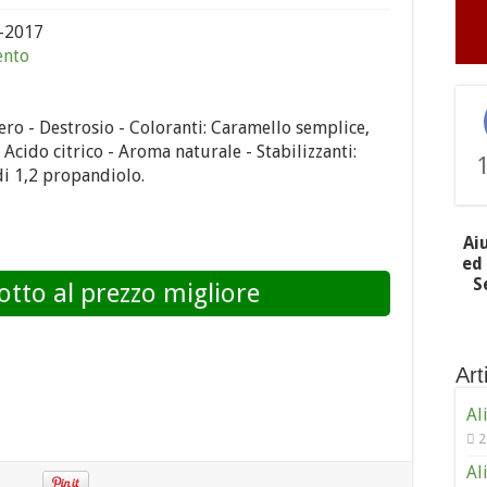
-2017
ento
ro - Destrosio - Coloranti: Caramello semplice,
 Acido citrico - Aroma naturale - Stabilizzanti:
di 1,2 propandiolo.
Ai
ed 
S
otto al prezzo migliore
Arti
Al
2
Al