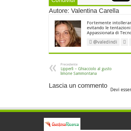
Condividi
Autore: Valentina Carella
Fortemente intollerant
evitando le tentazion
Appassionata di Tecno
@valedindi
Precedente
Lipperlì – Ghiacciolo al gusto
limone Sammontana
Lascia un commento
Devi esse