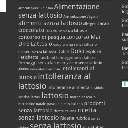
Alimentazione
Gi
Alimentazione Biologica
leg
senza lattosio
Alimentazione Vegana
Gi
alimenti senza lattosio
cacao
allergeni
fre
cioccolato
colazione senza lattosio
ila
concorso Mai
concorso di pasqua
sul
Dire Lattosio
crema senza lattosio
coop
Da
Dolci
Dolce
esplora
dessert senza lattosio
Tes
l'etichetta
fast food
formaggio senza lattosio
Gi
formaggi senza lattosio
gelato senza lattosio
fre
intolleranti al
glutine
integratori alimentari
intolleranza al
lattosio
lattosio
intolleranze alimentari
istituto
lattosio
eccelsa
lattasi
marco pascazio
prodotti
pasqua
merendine
natale
piatto italiano
ricetta
senza lattosio
ricetta italiana
senza lattosio
Ricette
rubrica
senza
senza lattosio
Stuffer
soia
glutine