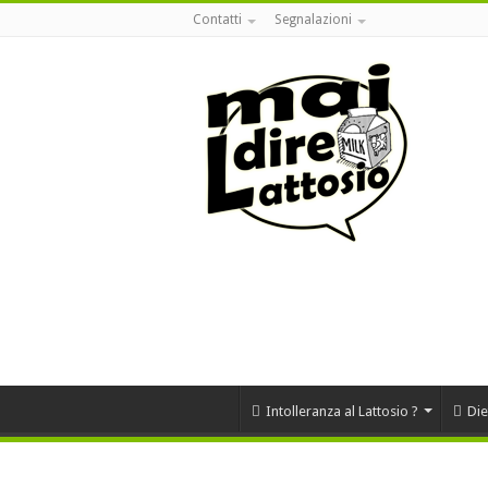
Contatti
Segnalazioni
Intolleranza al Lattosio ?
Die