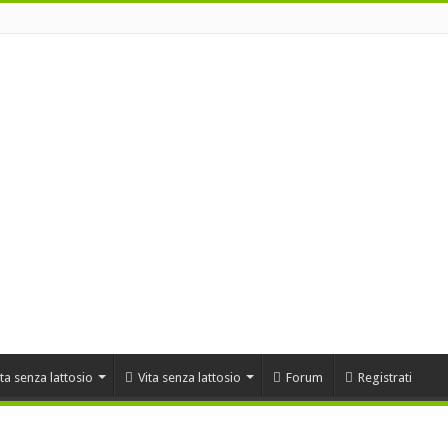
ta senza lattosio
Vita senza lattosio
Forum
Registrati