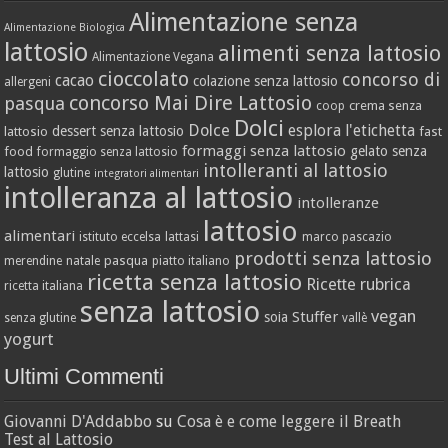
Alimentazione senza
Alimentazione Biologica
lattosio
alimenti senza lattosio
Alimentazione Vegana
cioccolato
concorso di
cacao
colazione senza lattosio
allergeni
concorso Mai Dire Lattosio
pasqua
crema senza
coop
Dolci
Dolce
esplora l'etichetta
dessert senza lattosio
lattosio
fast
formaggi senza lattosio
gelato senza
food
formaggio senza lattosio
intolleranti al lattosio
lattosio
glutine
integratori alimentari
intolleranza al lattosio
intolleranze
lattosio
alimentari
istituto eccelsa
lattasi
marco pascazio
prodotti senza lattosio
pasqua
merendine
natale
piatto italiano
ricetta senza lattosio
Ricette
rubrica
ricetta italiana
senza lattosio
vegan
Stuffer
soia
senza glutine
vallè
yogurt
Ultimi Commenti
Giovanni D'Addabbo
su
Cosa è e come leggere il Breath
Test al Lattosio