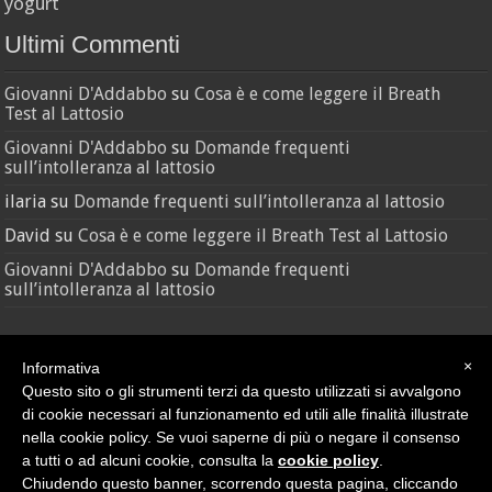
yogurt
Ultimi Commenti
Giovanni D'Addabbo
su
Cosa è e come leggere il Breath
Test al Lattosio
Giovanni D'Addabbo
su
Domande frequenti
sull’intolleranza al lattosio
ilaria
su
Domande frequenti sull’intolleranza al lattosio
David
su
Cosa è e come leggere il Breath Test al Lattosio
Giovanni D'Addabbo
su
Domande frequenti
sull’intolleranza al lattosio
×
Informativa
Questo sito o gli strumenti terzi da questo utilizzati si avvalgono
di cookie necessari al funzionamento ed utili alle finalità illustrate
nella cookie policy. Se vuoi saperne di più o negare il consenso
Credit
•
Sitemap
a tutti o ad alcuni cookie, consulta la
cookie policy
.
© Nutras Srl - Via della Pace, 279 - 62100 Macerata (MC) | P.IVA
Chiudendo questo banner, scorrendo questa pagina, cliccando