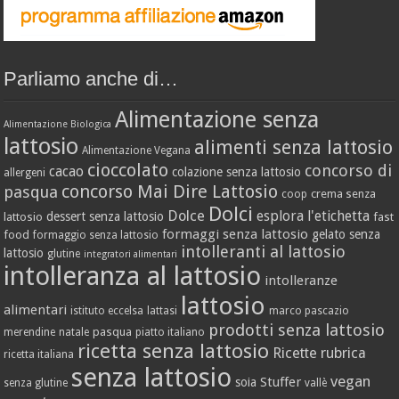
Parliamo anche di…
Alimentazione senza
Alimentazione Biologica
lattosio
alimenti senza lattosio
Alimentazione Vegana
cioccolato
concorso di
cacao
colazione senza lattosio
allergeni
concorso Mai Dire Lattosio
pasqua
crema senza
coop
Dolci
Dolce
esplora l'etichetta
dessert senza lattosio
lattosio
fast
formaggi senza lattosio
gelato senza
food
formaggio senza lattosio
intolleranti al lattosio
lattosio
glutine
integratori alimentari
intolleranza al lattosio
intolleranze
lattosio
alimentari
istituto eccelsa
lattasi
marco pascazio
prodotti senza lattosio
pasqua
merendine
natale
piatto italiano
ricetta senza lattosio
Ricette
rubrica
ricetta italiana
senza lattosio
vegan
Stuffer
soia
senza glutine
vallè