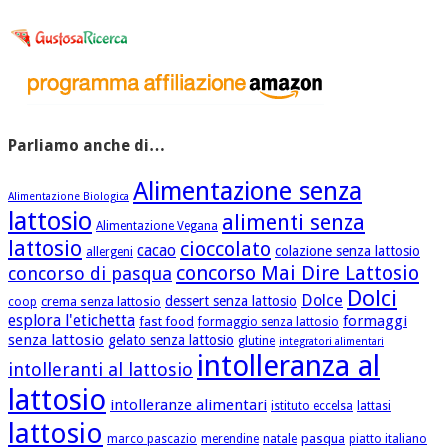
Parliamo anche di…
Alimentazione senza
Alimentazione Biologica
lattosio
alimenti senza
Alimentazione Vegana
lattosio
cioccolato
cacao
colazione senza lattosio
allergeni
concorso Mai Dire Lattosio
concorso di pasqua
Dolci
Dolce
dessert senza lattosio
crema senza lattosio
coop
esplora l'etichetta
formaggi
fast food
formaggio senza lattosio
senza lattosio
gelato senza lattosio
glutine
integratori alimentari
intolleranza al
intolleranti al lattosio
lattosio
intolleranze alimentari
istituto eccelsa
lattasi
lattosio
pasqua
marco pascazio
merendine
natale
piatto italiano