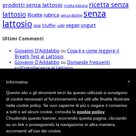
ricetta senza
prodotti senza lattosio
ricetta italiana
senza
lattosio
Ricette
rubrica
senza glutine
lattosio
vegan
yogurt
Stuffer
soia
vallè
Ultimi Commenti
Giovanni D'Addabbo
su
Cosa è e come leggere il
Breath Test al Lattosio
Giovanni D'Addabbo
su
Domande frequenti
sull’intolleranza al lattosio
ilaria
su
Domande frequenti sull’intolleranza al
lattosio
×
Informativa
David
su
Cosa è e come leggere il Breath Test al
Lattosio
Questo sito o gli strumenti terzi da questo utilizzati si avvalgono
Giovanni D'Addabbo
su
Domande frequenti
di cookie necessari al funzionamento ed utili alle finalità illustrate
sull’intolleranza al lattosio
nella cookie policy. Se vuoi saperne di più o negare il consenso
a tutti o ad alcuni cookie, consulta la
cookie policy
.
Chiudendo questo banner, scorrendo questa pagina, cliccando
Credit
•
Sitemap
su un link o proseguendo la navigazione in altra maniera,
© Nutras Srl - Via della Pace, 279 - 62100 Macerata (MC) | P.IVA
acconsenti all’uso dei cookie.
02038670432