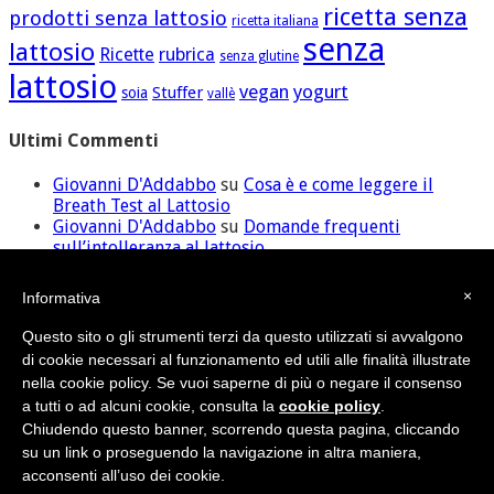
ricetta senza
prodotti senza lattosio
ricetta italiana
senza
lattosio
Ricette
rubrica
senza glutine
lattosio
vegan
yogurt
Stuffer
soia
vallè
Ultimi Commenti
Giovanni D'Addabbo
su
Cosa è e come leggere il
Breath Test al Lattosio
Giovanni D'Addabbo
su
Domande frequenti
sull’intolleranza al lattosio
ilaria
su
Domande frequenti sull’intolleranza al
lattosio
×
Informativa
David
su
Cosa è e come leggere il Breath Test al
Lattosio
Questo sito o gli strumenti terzi da questo utilizzati si avvalgono
Giovanni D'Addabbo
su
Domande frequenti
di cookie necessari al funzionamento ed utili alle finalità illustrate
sull’intolleranza al lattosio
nella cookie policy. Se vuoi saperne di più o negare il consenso
a tutti o ad alcuni cookie, consulta la
cookie policy
.
Chiudendo questo banner, scorrendo questa pagina, cliccando
Credit
•
Sitemap
su un link o proseguendo la navigazione in altra maniera,
© Nutras Srl - Via della Pace, 279 - 62100 Macerata (MC) | P.IVA
acconsenti all’uso dei cookie.
02038670432