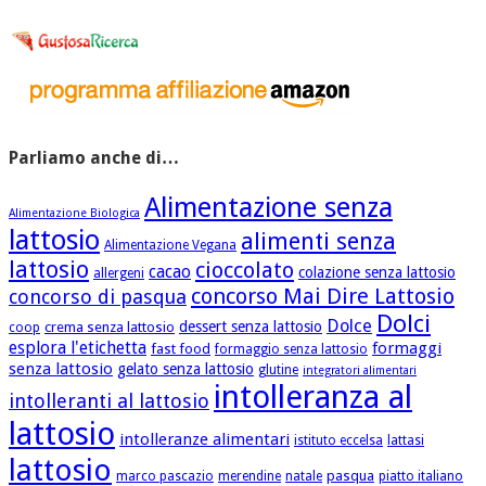
Parliamo anche di…
Alimentazione senza
Alimentazione Biologica
lattosio
alimenti senza
Alimentazione Vegana
lattosio
cioccolato
cacao
colazione senza lattosio
allergeni
concorso Mai Dire Lattosio
concorso di pasqua
Dolci
Dolce
dessert senza lattosio
crema senza lattosio
coop
esplora l'etichetta
formaggi
fast food
formaggio senza lattosio
senza lattosio
gelato senza lattosio
glutine
integratori alimentari
intolleranza al
intolleranti al lattosio
lattosio
intolleranze alimentari
istituto eccelsa
lattasi
lattosio
pasqua
marco pascazio
merendine
natale
piatto italiano