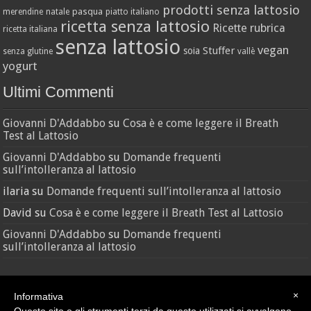
prodotti senza lattosio
pasqua
merendine
natale
piatto italiano
ricetta senza lattosio
Ricette
rubrica
ricetta italiana
senza lattosio
vegan
Stuffer
soia
senza glutine
vallè
yogurt
Ultimi Commenti
Giovanni D'Addabbo
su
Cosa è e come leggere il Breath
Test al Lattosio
Giovanni D'Addabbo
su
Domande frequenti
sull’intolleranza al lattosio
ilaria
su
Domande frequenti sull’intolleranza al lattosio
David
su
Cosa è e come leggere il Breath Test al Lattosio
Giovanni D'Addabbo
su
Domande frequenti
sull’intolleranza al lattosio
×
Informativa