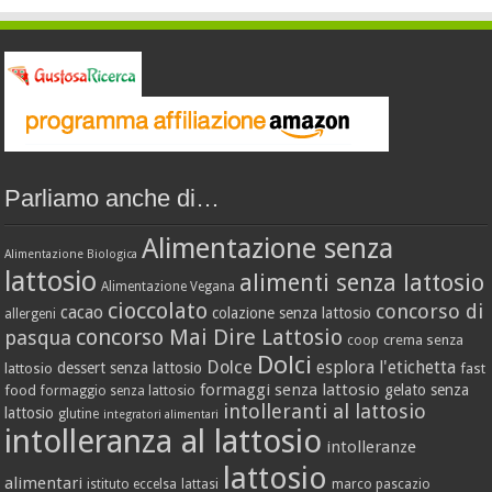
Parliamo anche di…
Alimentazione senza
Alimentazione Biologica
lattosio
alimenti senza lattosio
Alimentazione Vegana
cioccolato
concorso di
cacao
colazione senza lattosio
allergeni
concorso Mai Dire Lattosio
pasqua
crema senza
coop
Dolci
Dolce
esplora l'etichetta
dessert senza lattosio
lattosio
fast
formaggi senza lattosio
gelato senza
food
formaggio senza lattosio
intolleranti al lattosio
lattosio
glutine
integratori alimentari
intolleranza al lattosio
intolleranze
lattosio
alimentari
istituto eccelsa
lattasi
marco pascazio