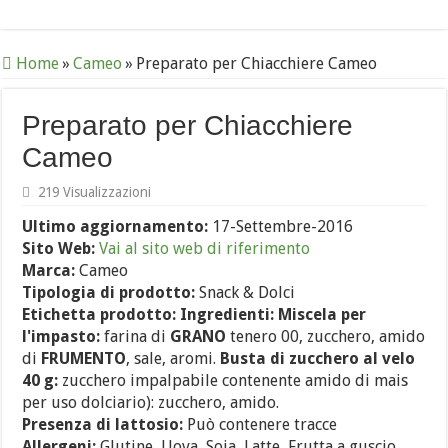
Home
»
Cameo
»
Preparato per Chiacchiere Cameo
Preparato per Chiacchiere
Cameo
219 Visualizzazioni
Ultimo aggiornamento:
17-Settembre-2016
Sito Web:
Vai al sito web di riferimento
Marca:
Cameo
Tipologia di prodotto:
Snack & Dolci
Etichetta prodotto:
Ingredienti:
Miscela per
l'impasto:
farina di
GRANO
tenero 00, zucchero, amido
di
FRUMENTO
, sale, aromi.
Busta di zucchero al velo
40 g:
zucchero impalpabile contenente amido di mais
per uso dolciario): zucchero, amido.
Presenza di lattosio:
Può contenere tracce
Allergeni:
Glutine, Uova, Soia, Latte, Frutta a guscio