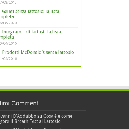
7/08/2015
Gelati senza lattosio: la lista
mpleta
6/08/2020
Integratori di lattasi: La lista
mpleta
9/04/2016
Prodotti McDonald’s senza lattosio
1/04/2016
timi Commenti
ovanni D'Addabbo
su
Cosa è e come
gere il Breath Test al Lattosio