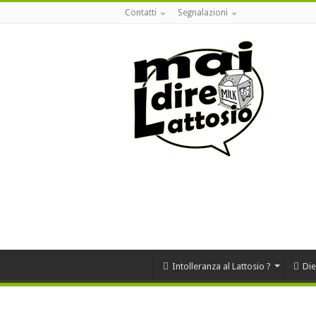
Contatti
Segnalazioni
Intolleranza al Lattosio ?
Die