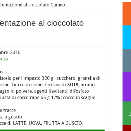
 Tentazione al cioccolato Cameo
Tentazione al cioccolato
mbre-2016
ento
ci
scela per l’impasto 320 g : zucchero, granella di
acao, burro di cacao, lecitina di
SOIA
, aromi),
gro in polvere, agenti lievitanti: difosfato
Busta di cocco rapè 65 g 17% : cocco in scaglie
e tracce
ta a guscio
acce di LATTE, UOVA, FRUTTA A GUSCIO.