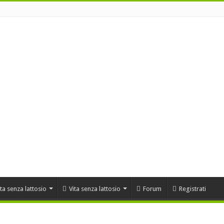
ta senza lattosio
Vita senza lattosio
Forum
Registrati