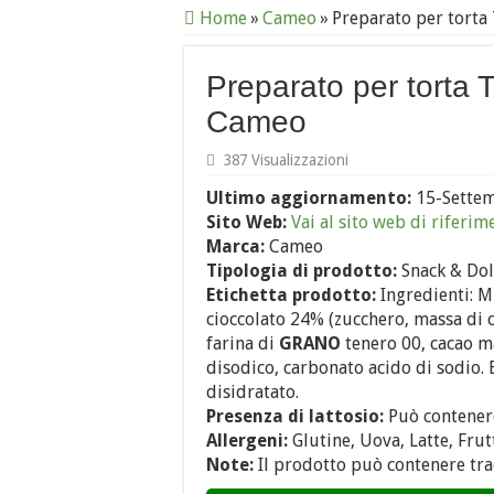
Home
»
Cameo
»
Preparato per torta
Preparato per torta 
Cameo
387 Visualizzazioni
Ultimo aggiornamento:
15-Sette
Sito Web:
Vai al sito web di riferim
Marca:
Cameo
Tipologia di prodotto:
Snack & Dol
Etichetta prodotto:
Ingredienti: Mi
cioccolato 24% (zucchero, massa di c
farina di
GRANO
tenero 00, cacao ma
disodico, carbonato acido di sodio. 
disidratato.
Presenza di lattosio:
Può contener
Allergeni:
Glutine, Uova, Latte, Frut
Note:
Il prodotto può contenere tr