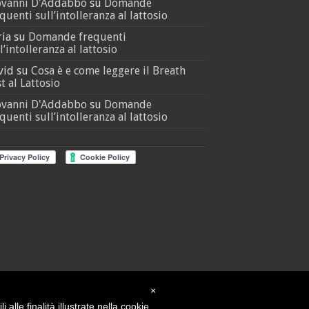
ovanni D'Addabbo
su
Domande
quenti sull’intolleranza al lattosio
ria
su
Domande frequenti
l’intolleranza al lattosio
vid
su
Cosa è e come leggere il Breath
t al Lattosio
ovanni D'Addabbo
su
Domande
quenti sull’intolleranza al lattosio
×
alle finalità illustrate nella cookie