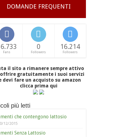
DOMANDE FREQUENTI
16.733
0
16.214
Fans
Followers
Followers
uta il sito a rimanere sempre attivo
offrire gratuitamente i suoi servizi
e devi fare un acquisto su amazon
clicca prima qui
coli più letti
imenti che contengono lattosio
0/12/2015
imenti Senza Lattosio