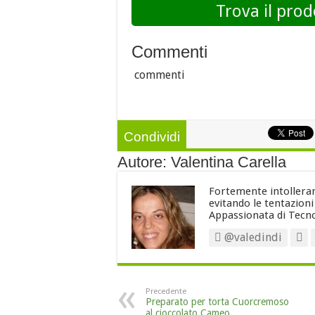
Trova il prod
Commenti
commenti
Condividi
Autore: Valentina Carella
Fortemente intollerant
evitando le tentazion
Appassionata di Tecno
@valedindi
Precedente
Preparato per torta Cuorcremoso
al cioccolato Cameo