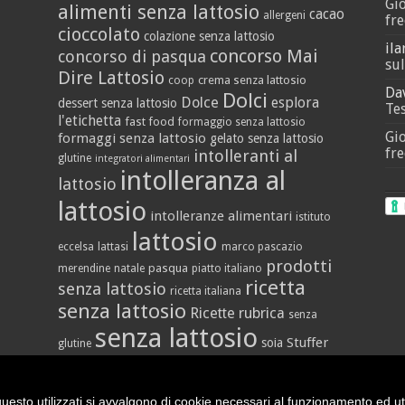
Gi
alimenti senza lattosio
cacao
allergeni
fre
cioccolato
colazione senza lattosio
ila
concorso Mai
concorso di pasqua
sul
Dire Lattosio
crema senza lattosio
coop
Da
Dolci
Dolce
esplora
dessert senza lattosio
Tes
l'etichetta
fast food
formaggio senza lattosio
Gi
formaggi senza lattosio
gelato senza lattosio
fre
intolleranti al
glutine
integratori alimentari
intolleranza al
lattosio
lattosio
intolleranze alimentari
istituto
lattosio
eccelsa
lattasi
marco pascazio
prodotti
pasqua
merendine
natale
piatto italiano
ricetta
senza lattosio
ricetta italiana
senza lattosio
Ricette
rubrica
senza
senza lattosio
Stuffer
soia
glutine
vegan
yogurt
vallè
uesto utilizzati si avvalgono di cookie necessari al funzionamento ed utili 