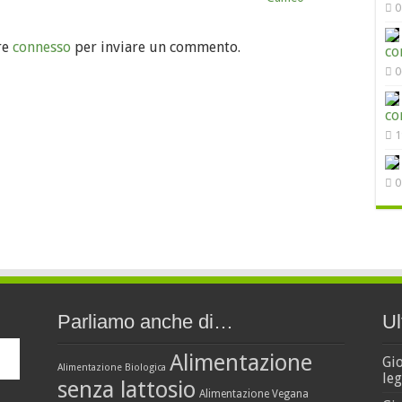
0
re
connesso
per inviare un commento.
co
0
co
1
0
Parliamo anche di…
Ul
Alimentazione
Gi
Alimentazione Biologica
leg
senza lattosio
Alimentazione Vegana