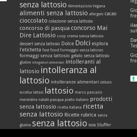
leg
senza lattosio
Alimentazione Vegana
Gi
alimenti senza lattosio
cacao
allergeni
fre
cioccolato
colazione senza lattosio
ila
concorso Mai
concorso di pasqua
sul
Dire Lattosio
crema senza lattosio
coop
Da
Dolci
Dolce
esplora
dessert senza lattosio
Tes
l'etichetta
fast food
formaggio senza lattosio
Gi
formaggi senza lattosio
gelato senza lattosio
fre
intolleranti al
glutine
integratori alimentari
intolleranza al
lattosio
lattosio
intolleranze alimentari
istituto
lattosio
eccelsa
lattasi
marco pascazio
prodotti
pasqua
merendine
natale
piatto italiano
ricetta
senza lattosio
ricetta italiana
senza lattosio
Ricette
rubrica
senza
senza lattosio
Stuffer
soia
glutine
vegan
yogurt
vallè