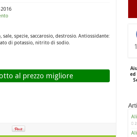
-2016
ento
 sale, spezie, saccarosio, destrosio. Antiossidante:
ato di potassio, nitrito di sodio.
Ai
ed 
otto al prezzo migliore
S
Arti
Al
2
Al