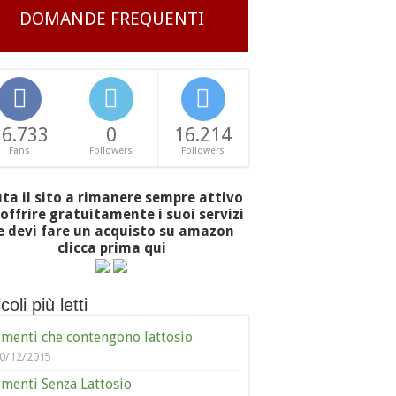
DOMANDE FREQUENTI
16.733
0
16.214
Fans
Followers
Followers
uta il sito a rimanere sempre attivo
offrire gratuitamente i suoi servizi
e devi fare un acquisto su amazon
clicca prima qui
coli più letti
imenti che contengono lattosio
0/12/2015
imenti Senza Lattosio