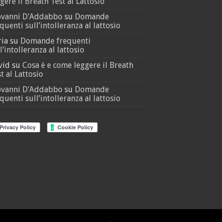
gere il Breath Test al Lattosio
ovanni D'Addabbo
su
Domande
quenti sull’intolleranza al lattosio
ria
su
Domande frequenti
l’intolleranza al lattosio
vid
su
Cosa è e come leggere il Breath
t al Lattosio
ovanni D'Addabbo
su
Domande
quenti sull’intolleranza al lattosio