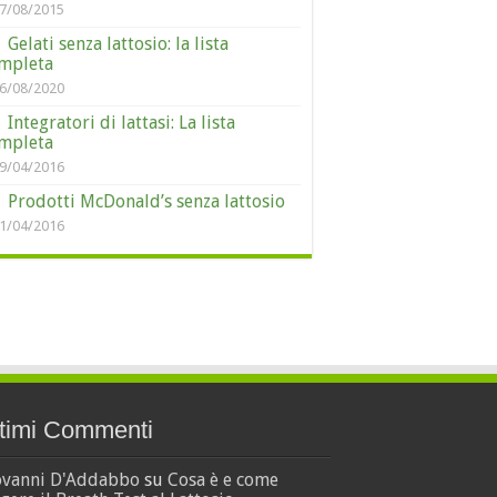
7/08/2015
Gelati senza lattosio: la lista
mpleta
6/08/2020
Integratori di lattasi: La lista
mpleta
9/04/2016
Prodotti McDonald’s senza lattosio
1/04/2016
timi Commenti
ovanni D'Addabbo
su
Cosa è e come