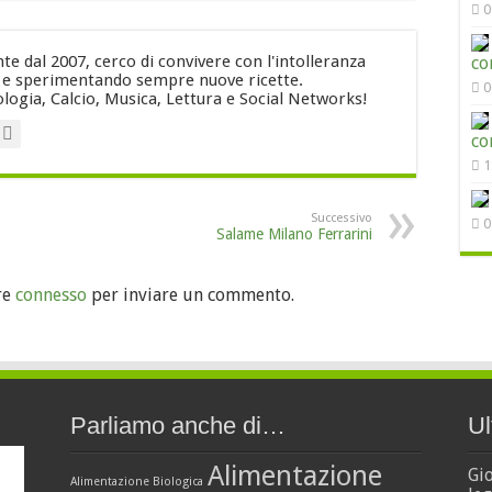
0
e dal 2007, cerco di convivere con l'intolleranza
co
i e sperimentando sempre nuove ricette.
0
logia, Calcio, Musica, Lettura e Social Networks!
co
1
Successivo
0
Salame Milano Ferrarini
re
connesso
per inviare un commento.
Parliamo anche di…
Ul
Alimentazione
Gi
Alimentazione Biologica