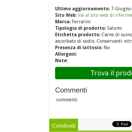
Ultimo aggiornamento:
7-Giugno
Sito Web:
Vai al sito web di riferim
Marca:
Ferrarini
Tipologia di prodotto:
Salumi
Etichetta prodotto:
Carne di suino,
ascorbato di sodio. Conservanti: nitr
Presenza di lattosio:
No
Allergeni:
Note:
Trova il prod
Commenti
commenti
Condividi