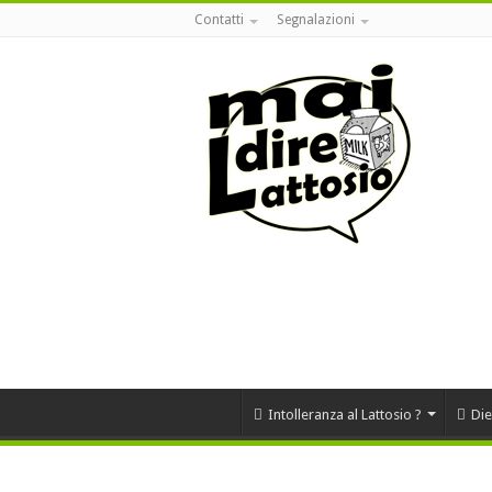
Contatti
Segnalazioni
Intolleranza al Lattosio ?
Die