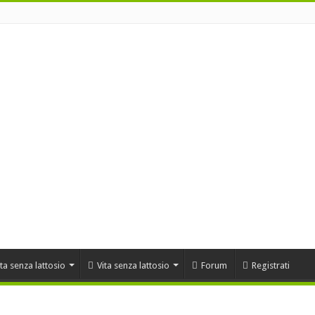
ta senza lattosio
Vita senza lattosio
Forum
Registrati