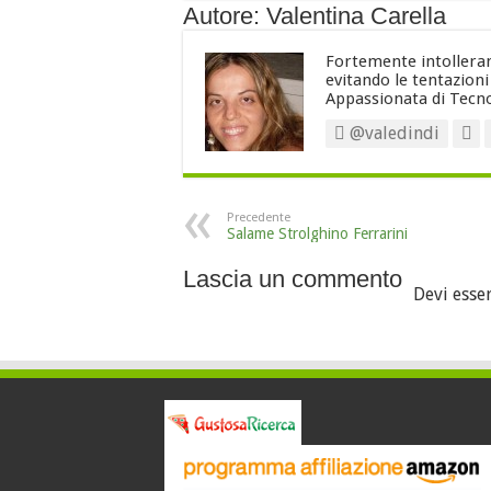
Autore: Valentina Carella
Fortemente intollerant
evitando le tentazion
Appassionata di Tecno
@valedindi
Precedente
Salame Strolghino Ferrarini
Lascia un commento
Devi esse