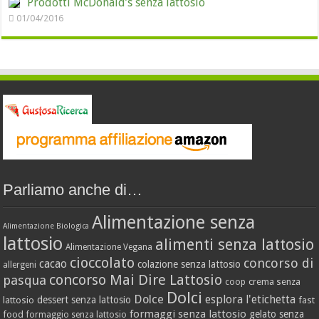
Prodotti McDonald’s senza lattosio
01/04/2016
Parliamo anche di…
Alimentazione senza
Alimentazione Biologica
lattosio
alimenti senza lattosio
Alimentazione Vegana
cioccolato
concorso di
cacao
colazione senza lattosio
allergeni
concorso Mai Dire Lattosio
pasqua
crema senza
coop
Dolci
Dolce
esplora l'etichetta
dessert senza lattosio
lattosio
fast
formaggi senza lattosio
gelato senza
food
formaggio senza lattosio