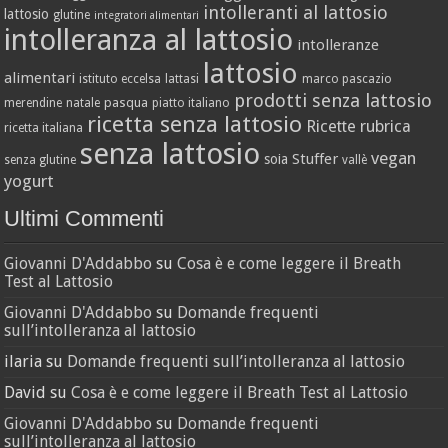
intolleranti al lattosio
lattosio
glutine
integratori alimentari
intolleranza al lattosio
intolleranze
lattosio
alimentari
istituto eccelsa
lattasi
marco pascazio
prodotti senza lattosio
pasqua
merendine
natale
piatto italiano
ricetta senza lattosio
Ricette
rubrica
ricetta italiana
senza lattosio
vegan
Stuffer
soia
senza glutine
vallè
yogurt
Ultimi Commenti
Giovanni D'Addabbo
su
Cosa è e come leggere il Breath
Test al Lattosio
Giovanni D'Addabbo
su
Domande frequenti
sull’intolleranza al lattosio
ilaria
su
Domande frequenti sull’intolleranza al lattosio
David
su
Cosa è e come leggere il Breath Test al Lattosio
Giovanni D'Addabbo
su
Domande frequenti
sull’intolleranza al lattosio