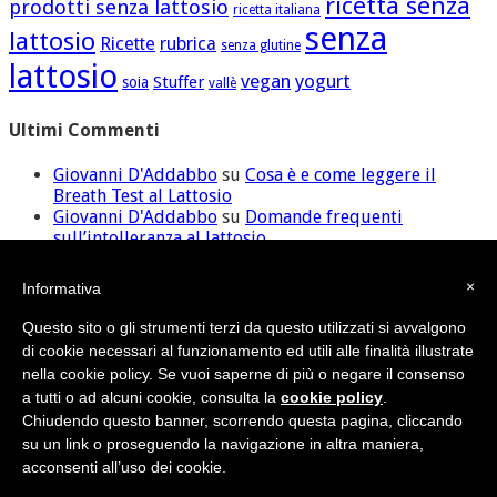
ricetta senza
prodotti senza lattosio
ricetta italiana
senza
lattosio
Ricette
rubrica
senza glutine
lattosio
vegan
yogurt
Stuffer
soia
vallè
Ultimi Commenti
Giovanni D'Addabbo
su
Cosa è e come leggere il
Breath Test al Lattosio
Giovanni D'Addabbo
su
Domande frequenti
sull’intolleranza al lattosio
ilaria
su
Domande frequenti sull’intolleranza al
lattosio
×
Informativa
David
su
Cosa è e come leggere il Breath Test al
Lattosio
Questo sito o gli strumenti terzi da questo utilizzati si avvalgono
Giovanni D'Addabbo
su
Domande frequenti
di cookie necessari al funzionamento ed utili alle finalità illustrate
sull’intolleranza al lattosio
nella cookie policy. Se vuoi saperne di più o negare il consenso
a tutti o ad alcuni cookie, consulta la
cookie policy
.
Chiudendo questo banner, scorrendo questa pagina, cliccando
Credit
•
Sitemap
su un link o proseguendo la navigazione in altra maniera,
© Nutras Srl - Via della Pace, 279 - 62100 Macerata (MC) | P.IVA
acconsenti all’uso dei cookie.
02038670432