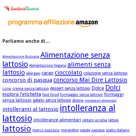
Parliamo anche di…
Alimentazione senza
Alimentazione Biologica
lattosio
alimenti senza
Alimentazione Vegana
lattosio
cioccolato
cacao
colazione senza lattosio
allergeni
concorso Mai Dire Lattosio
concorso di pasqua
Dolci
Dolce
dessert senza lattosio
crema senza lattosio
coop
esplora l'etichetta
formaggi
fast food
formaggio senza lattosio
senza lattosio
gelato senza lattosio
glutine
integratori alimentari
intolleranza al
intolleranti al lattosio
lattosio
intolleranze alimentari
istituto eccelsa
lattasi
lattosio
pasqua
marco pascazio
merendine
natale
piatto italiano