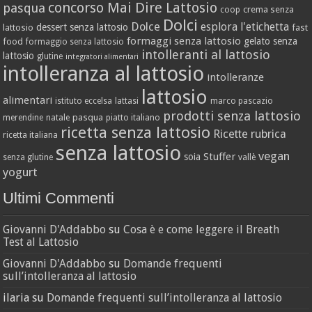
concorso Mai Dire Lattosio
pasqua
crema senza
coop
Dolci
Dolce
esplora l'etichetta
dessert senza lattosio
lattosio
fast
formaggi senza lattosio
gelato senza
food
formaggio senza lattosio
intolleranti al lattosio
lattosio
glutine
integratori alimentari
intolleranza al lattosio
intolleranze
lattosio
alimentari
istituto eccelsa
lattasi
marco pascazio
prodotti senza lattosio
pasqua
merendine
natale
piatto italiano
ricetta senza lattosio
Ricette
rubrica
ricetta italiana
senza lattosio
vegan
Stuffer
soia
senza glutine
vallè
yogurt
Ultimi Commenti
Giovanni D'Addabbo
su
Cosa è e come leggere il Breath
Test al Lattosio
Giovanni D'Addabbo
su
Domande frequenti
sull’intolleranza al lattosio
ilaria
su
Domande frequenti sull’intolleranza al lattosio