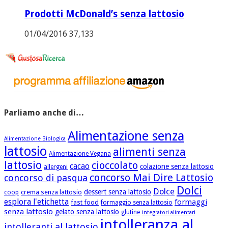
Prodotti McDonald’s senza lattosio
01/04/2016
37,133
Parliamo anche di…
Alimentazione senza
Alimentazione Biologica
lattosio
alimenti senza
Alimentazione Vegana
lattosio
cioccolato
cacao
colazione senza lattosio
allergeni
concorso Mai Dire Lattosio
concorso di pasqua
Dolci
Dolce
dessert senza lattosio
crema senza lattosio
coop
esplora l'etichetta
formaggi
fast food
formaggio senza lattosio
senza lattosio
gelato senza lattosio
glutine
integratori alimentari
intolleranza al
intolleranti al lattosio