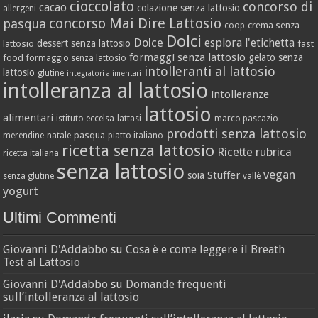
cioccolato
concorso di
cacao
colazione senza lattosio
allergeni
concorso Mai Dire Lattosio
pasqua
crema senza
coop
Dolci
Dolce
esplora l'etichetta
dessert senza lattosio
lattosio
fast
formaggi senza lattosio
gelato senza
food
formaggio senza lattosio
intolleranti al lattosio
lattosio
glutine
integratori alimentari
intolleranza al lattosio
intolleranze
lattosio
alimentari
istituto eccelsa
lattasi
marco pascazio
prodotti senza lattosio
pasqua
merendine
natale
piatto italiano
ricetta senza lattosio
Ricette
rubrica
ricetta italiana
senza lattosio
vegan
Stuffer
soia
senza glutine
vallè
yogurt
Ultimi Commenti
Giovanni D'Addabbo
su
Cosa è e come leggere il Breath
Test al Lattosio
Giovanni D'Addabbo
su
Domande frequenti
sull’intolleranza al lattosio