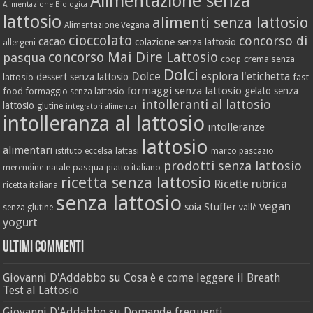
Alimentazione senza
Alimentazione Biologica
lattosio
alimenti senza lattosio
Alimentazione Vegana
cioccolato
concorso di
cacao
colazione senza lattosio
allergeni
concorso Mai Dire Lattosio
pasqua
crema senza
coop
Dolci
Dolce
esplora l'etichetta
dessert senza lattosio
lattosio
fast
formaggi senza lattosio
gelato senza
food
formaggio senza lattosio
intolleranti al lattosio
lattosio
glutine
integratori alimentari
intolleranza al lattosio
intolleranze
lattosio
alimentari
istituto eccelsa
lattasi
marco pascazio
prodotti senza lattosio
pasqua
merendine
natale
piatto italiano
ricetta senza lattosio
Ricette
rubrica
ricetta italiana
senza lattosio
vegan
Stuffer
soia
senza glutine
vallè
yogurt
Ultimi Commenti
Giovanni D'Addabbo
su
Cosa è e come leggere il Breath
Test al Lattosio
Giovanni D'Addabbo
su
Domande frequenti