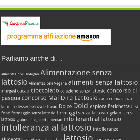
Parliamo anche di…
Alimentazione senza
Alimentazione Biologica
lattosio
alimenti senza lattosio
Alimentazione Vegana
cioccolato
concorso di
cacao
colazione senza lattosio
allergeni
concorso Mai Dire Lattosio
pasqua
crema senza
coop
Dolci
Dolce
esplora l'etichetta
dessert senza lattosio
lattosio
fast
formaggi senza lattosio
gelato senza
food
formaggio senza lattosio
intolleranti al lattosio
lattosio
glutine
integratori alimentari
intolleranza al lattosio
intolleranze
lattosio
alimentari
istituto eccelsa
lattasi
marco pascazio