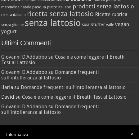
prodotti senza lattosio
pasqua
merendine
natale
piatto italiano
ricetta senza lattosio
Ricette
rubrica
ricetta italiana
senza lattosio
vegan
Stuffer
soia
senza glutine
vallè
yogurt
Ultimi Commenti
Giovanni D'Addabbo
su
Cosa è e come leggere il Breath
Test al Lattosio
Giovanni D'Addabbo
su
Domande frequenti
sull’intolleranza al lattosio
ilaria
su
Domande frequenti sull’intolleranza al lattosio
David
su
Cosa è e come leggere il Breath Test al Lattosio
Giovanni D'Addabbo
su
Domande frequenti
sull’intolleranza al lattosio
×
Informativa