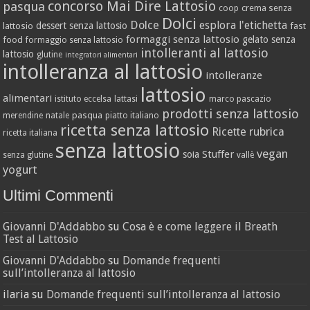
concorso Mai Dire Lattosio
pasqua
crema senza
coop
Dolci
Dolce
esplora l'etichetta
dessert senza lattosio
lattosio
fast
formaggi senza lattosio
gelato senza
food
formaggio senza lattosio
intolleranti al lattosio
lattosio
glutine
integratori alimentari
intolleranza al lattosio
intolleranze
lattosio
alimentari
istituto eccelsa
lattasi
marco pascazio
prodotti senza lattosio
pasqua
merendine
natale
piatto italiano
ricetta senza lattosio
Ricette
rubrica
ricetta italiana
senza lattosio
vegan
Stuffer
soia
senza glutine
vallè
yogurt
Ultimi Commenti
Giovanni D'Addabbo
su
Cosa è e come leggere il Breath
Test al Lattosio
Giovanni D'Addabbo
su
Domande frequenti
sull’intolleranza al lattosio
ilaria
su
Domande frequenti sull’intolleranza al lattosio