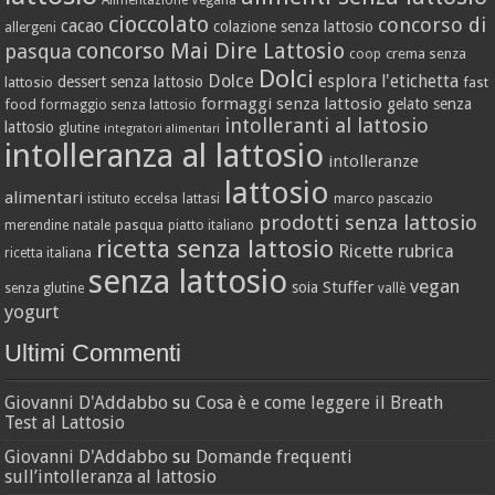
Alimentazione Vegana
cioccolato
concorso di
cacao
colazione senza lattosio
allergeni
concorso Mai Dire Lattosio
pasqua
crema senza
coop
Dolci
Dolce
esplora l'etichetta
dessert senza lattosio
lattosio
fast
formaggi senza lattosio
gelato senza
food
formaggio senza lattosio
intolleranti al lattosio
lattosio
glutine
integratori alimentari
intolleranza al lattosio
intolleranze
lattosio
alimentari
istituto eccelsa
lattasi
marco pascazio
prodotti senza lattosio
pasqua
merendine
natale
piatto italiano
ricetta senza lattosio
Ricette
rubrica
ricetta italiana
senza lattosio
vegan
Stuffer
soia
senza glutine
vallè
yogurt
Ultimi Commenti
Giovanni D'Addabbo
su
Cosa è e come leggere il Breath
Test al Lattosio
Giovanni D'Addabbo
su
Domande frequenti
sull’intolleranza al lattosio