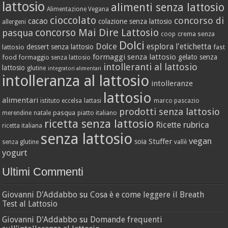
lattosio
alimenti senza lattosio
Alimentazione Vegana
cioccolato
concorso di
cacao
colazione senza lattosio
allergeni
concorso Mai Dire Lattosio
pasqua
crema senza
coop
Dolci
Dolce
esplora l'etichetta
dessert senza lattosio
lattosio
fast
formaggi senza lattosio
gelato senza
food
formaggio senza lattosio
intolleranti al lattosio
lattosio
glutine
integratori alimentari
intolleranza al lattosio
intolleranze
lattosio
alimentari
istituto eccelsa
lattasi
marco pascazio
prodotti senza lattosio
pasqua
merendine
natale
piatto italiano
ricetta senza lattosio
Ricette
rubrica
ricetta italiana
senza lattosio
vegan
Stuffer
soia
senza glutine
vallè
yogurt
Ultimi Commenti
Giovanni D'Addabbo
su
Cosa è e come leggere il Breath
Test al Lattosio
Giovanni D'Addabbo
su
Domande frequenti