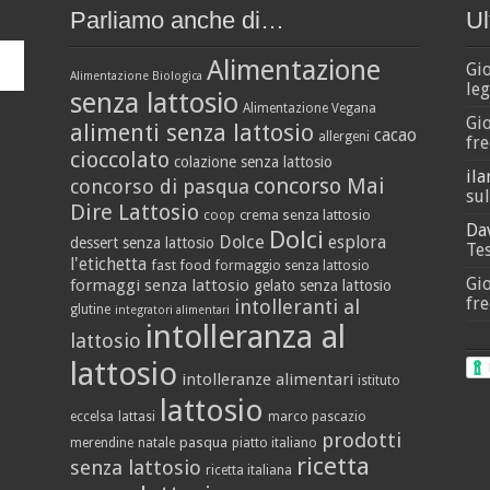
Parliamo anche di…
Ul
Alimentazione
Gi
Alimentazione Biologica
leg
senza lattosio
Alimentazione Vegana
Gi
alimenti senza lattosio
cacao
allergeni
fre
cioccolato
colazione senza lattosio
ila
concorso Mai
concorso di pasqua
sul
Dire Lattosio
crema senza lattosio
coop
Da
Dolci
Dolce
esplora
dessert senza lattosio
Tes
l'etichetta
fast food
formaggio senza lattosio
Gi
formaggi senza lattosio
gelato senza lattosio
fre
intolleranti al
glutine
integratori alimentari
intolleranza al
lattosio
lattosio
intolleranze alimentari
istituto
lattosio
eccelsa
lattasi
marco pascazio
prodotti
pasqua
merendine
natale
piatto italiano
ricetta
senza lattosio
ricetta italiana