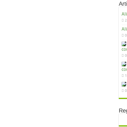
Arti
Al
2
Al
0
co
0
co
1
0
Reg