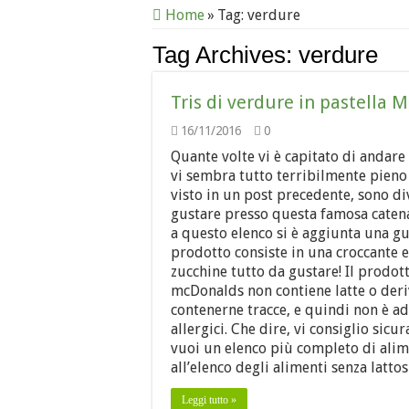
Home
»
Tag:
verdure
Tag Archives:
verdure
Tris di verdure in pastella 
16/11/2016
0
Quante volte vi è capitato di andar
vi sembra tutto terribilmente pieno 
visto in un post precedente, sono di
gustare presso questa famosa caten
a questo elenco si è aggiunta una gus
prodotto consiste in una croccante 
zucchine tutto da gustare! Il prodot
mcDonalds non contiene latte o deriv
contenerne tracce, e quindi non è ad
allergici. Che dire, vi consiglio sic
vuoi un elenco più completo di alime
all’elenco degli alimenti senza lattos
Leggi tutto »