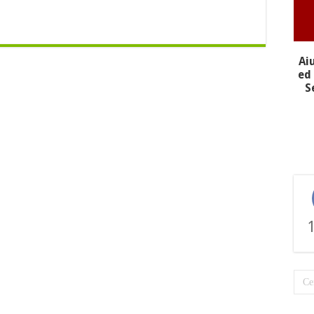
Ai
ed 
S