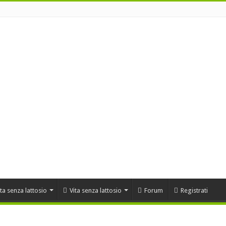
ta senza lattosio
Vita senza lattosio
Forum
Registrati