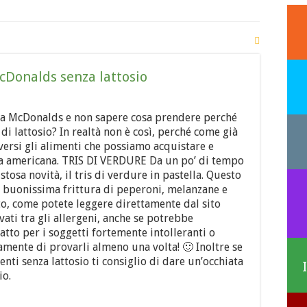
McDonalds senza lattosio
e a McDonalds e non sapere cosa prendere perché
di lattosio? In realtà non è così, perché come già
versi gli alimenti che possiamo acquistare e
a americana. TRIS DI VERDURE Da un po’ di tempo
tosa novità, il tris di verdure in pastella. Questo
e buonissima frittura di peperoni, melanzane e
to, come potete leggere direttamente dal sito
ati tra gli allergeni, anche se potrebbe
atto per i soggetti fortemente intolleranti o
uramente di provarli almeno una volta! 🙂 Inoltre se
nti senza lattosio ti consiglio di dare un’occhiata
io.