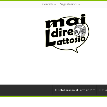
Contatti
Segnalazioni
Intolleranza al Lattosio ?
Die