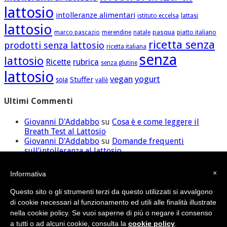
lattosio
intolleranze alimentari
istituto eccelsa
lattasi
lattosio
pasqua
marco pascazio
merendine
natale
piatto italiano
ricetta senza
prodotti senza lattosio
ricetta italiana
senza
lattosio
Ricette
rubrica
senza glutine
lattosio
vegan
yogurt
Stuffer
soia
vallè
Ultimi Commenti
Giovanni D'Addabbo
su
Cosa è e come leggere il
Breath Test al Lattosio
Giovanni D'Addabbo
su
Domande frequenti
sull’intolleranza al lattosio
ilaria
su
Domande frequenti sull’intolleranza al
lattosio
×
Informativa
David
su
Cosa è e come leggere il Breath Test al
Lattosio
Questo sito o gli strumenti terzi da questo utilizzati si avvalgono
Giovanni D'Addabbo
su
Domande frequenti
di cookie necessari al funzionamento ed utili alle finalità illustrate
sull’intolleranza al lattosio
nella cookie policy. Se vuoi saperne di più o negare il consenso
a tutti o ad alcuni cookie, consulta la
cookie policy
.