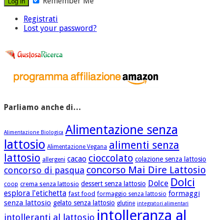
Remember Me
Registrati
Lost your password?
Parliamo anche di…
Alimentazione senza
Alimentazione Biologica
lattosio
alimenti senza
Alimentazione Vegana
lattosio
cioccolato
cacao
colazione senza lattosio
allergeni
concorso Mai Dire Lattosio
concorso di pasqua
Dolci
Dolce
dessert senza lattosio
crema senza lattosio
coop
esplora l'etichetta
formaggi
fast food
formaggio senza lattosio
senza lattosio
gelato senza lattosio
glutine
integratori alimentari
intolleranza al
intolleranti al lattosio