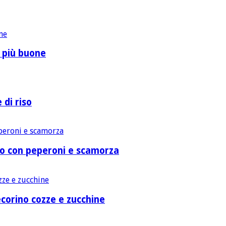
o più buone
 di riso
lo con peperoni e scamorza
corino cozze e zucchine