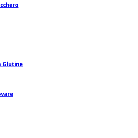
ucchero
 Glutine
rovare