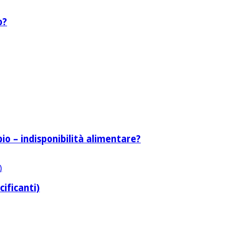
o?
bio – indisponibilità alimentare?
cificanti)