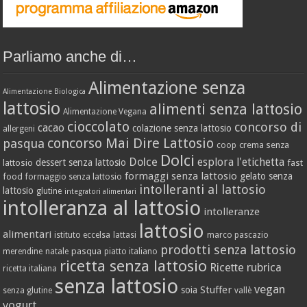
Parliamo anche di…
Alimentazione senza
Alimentazione Biologica
lattosio
alimenti senza lattosio
Alimentazione Vegana
cioccolato
concorso di
cacao
colazione senza lattosio
allergeni
concorso Mai Dire Lattosio
pasqua
crema senza
coop
Dolci
Dolce
esplora l'etichetta
dessert senza lattosio
lattosio
fast
formaggi senza lattosio
gelato senza
food
formaggio senza lattosio
intolleranti al lattosio
lattosio
glutine
integratori alimentari
intolleranza al lattosio
intolleranze
lattosio
alimentari
istituto eccelsa
lattasi
marco pascazio
prodotti senza lattosio
pasqua
merendine
natale
piatto italiano
ricetta senza lattosio
Ricette
rubrica
ricetta italiana
senza lattosio
vegan
Stuffer
soia
senza glutine
vallè
yogurt