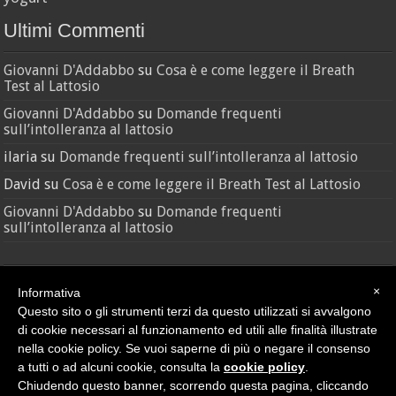
Ultimi Commenti
Giovanni D'Addabbo
su
Cosa è e come leggere il Breath
Test al Lattosio
Giovanni D'Addabbo
su
Domande frequenti
sull’intolleranza al lattosio
ilaria
su
Domande frequenti sull’intolleranza al lattosio
David
su
Cosa è e come leggere il Breath Test al Lattosio
Giovanni D'Addabbo
su
Domande frequenti
sull’intolleranza al lattosio
×
Informativa
Questo sito o gli strumenti terzi da questo utilizzati si avvalgono
di cookie necessari al funzionamento ed utili alle finalità illustrate
nella cookie policy. Se vuoi saperne di più o negare il consenso
Credit
•
Sitemap
a tutti o ad alcuni cookie, consulta la
cookie policy
.
© Nutras Srl - Via della Pace, 279 - 62100 Macerata (MC) | P.IVA
Chiudendo questo banner, scorrendo questa pagina, cliccando
02038670432