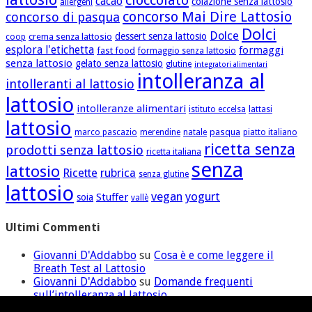
cioccolato
cacao
colazione senza lattosio
allergeni
concorso Mai Dire Lattosio
concorso di pasqua
Dolci
Dolce
dessert senza lattosio
crema senza lattosio
coop
esplora l'etichetta
formaggi
fast food
formaggio senza lattosio
senza lattosio
gelato senza lattosio
glutine
integratori alimentari
intolleranza al
intolleranti al lattosio
lattosio
intolleranze alimentari
istituto eccelsa
lattasi
lattosio
pasqua
marco pascazio
merendine
natale
piatto italiano
ricetta senza
prodotti senza lattosio
ricetta italiana
senza
lattosio
Ricette
rubrica
senza glutine
lattosio
vegan
yogurt
Stuffer
soia
vallè
Ultimi Commenti
Giovanni D'Addabbo
su
Cosa è e come leggere il
Breath Test al Lattosio
Giovanni D'Addabbo
su
Domande frequenti
sull’intolleranza al lattosio
ilaria
su
Domande frequenti sull’intolleranza al