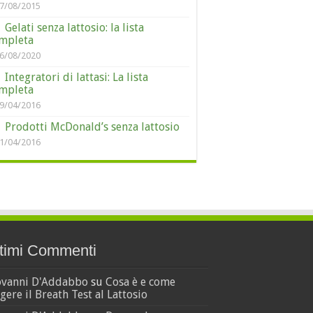
7/08/2015
Gelati senza lattosio: la lista
mpleta
6/08/2020
Integratori di lattasi: La lista
mpleta
9/04/2016
Prodotti McDonald’s senza lattosio
1/04/2016
timi Commenti
ovanni D'Addabbo
su
Cosa è e come
gere il Breath Test al Lattosio