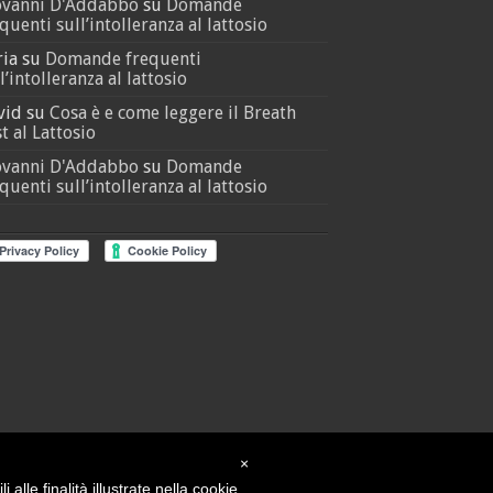
ovanni D'Addabbo
su
Domande
quenti sull’intolleranza al lattosio
ria
su
Domande frequenti
l’intolleranza al lattosio
vid
su
Cosa è e come leggere il Breath
t al Lattosio
ovanni D'Addabbo
su
Domande
quenti sull’intolleranza al lattosio
×
alle finalità illustrate nella cookie