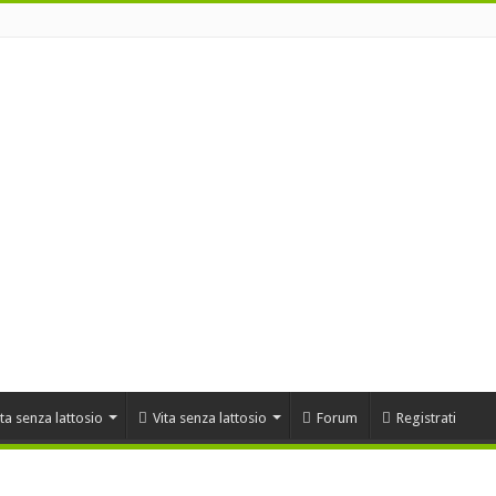
ta senza lattosio
Vita senza lattosio
Forum
Registrati