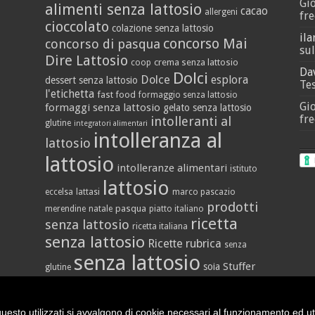
Gi
alimenti senza lattosio
cacao
allergeni
fre
cioccolato
colazione senza lattosio
ila
concorso Mai
concorso di pasqua
sul
Dire Lattosio
crema senza lattosio
coop
Da
Dolci
Dolce
esplora
dessert senza lattosio
Tes
l'etichetta
fast food
formaggio senza lattosio
Gi
formaggi senza lattosio
gelato senza lattosio
fre
intolleranti al
glutine
integratori alimentari
intolleranza al
lattosio
lattosio
intolleranze alimentari
istituto
lattosio
eccelsa
lattasi
marco pascazio
prodotti
pasqua
merendine
natale
piatto italiano
ricetta
senza lattosio
ricetta italiana
senza lattosio
Ricette
rubrica
senza
senza lattosio
Stuffer
soia
glutine
vegan
yogurt
vallè
uesto utilizzati si avvalgono di cookie necessari al funzionamento ed utili 