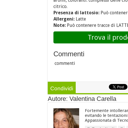
aromi, coloranti: complessi delle clor
citrico.
Presenza di lattosio:
Può contener
Allergeni:
Latte
Note:
Può contenere tracce di LATTE
Trova il prod
Commenti
commenti
Condividi
Autore: Valentina Carella
Fortemente intollerant
evitando le tentazion
Appassionata di Tecno