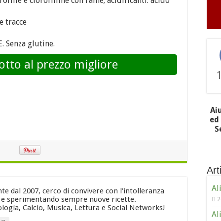
ofille e clorofilline con rame; acidificanti: acido
e tracce
. Senza glutine.
otto al prezzo migliore
Ai
ed 
S
Arti
Al
e dal 2007, cerco di convivere con l'intolleranza
i e sperimentando sempre nuove ricette.
2
logia, Calcio, Musica, Lettura e Social Networks!
Al