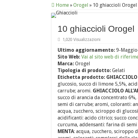
Home
»
Orogel
»
10 ghiaccioli Orogel
10 ghiaccioli Orogel
1,020 Visualizzazioni
Ultimo aggiornamento:
9-Maggio
Sito Web:
Vai al sito web di riferim
Marca:
Orogel
Tipologia di prodotto:
Gelati
Etichetta prodotto:
GHIACCIOLO
glucosio, succo di limone 5,5%, acidi
carrube; aromi.
GHIACCIOLO
ALL’
succo di arancia da concentrato 6%, a
semi di carrube; aromi, coloranti: an
acqua, zucchero, sciroppo di glucos
acidificanti: acido citrico; succo con
curcuma, addensanti: farina di semi 
MENTA
: acqua, zucchero, sciroppo d