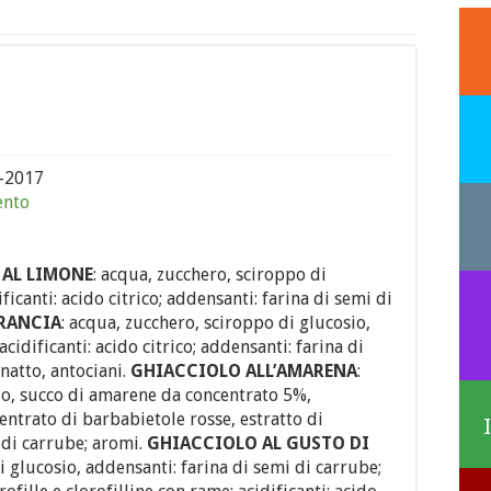
-2017
ento
 AL LIMONE
: acqua, zucchero, sciroppo di
ficanti: acido citrico; addensanti: farina di semi di
ARANCIA
: acqua, zucchero, sciroppo di glucosio,
cidificanti: acido citrico; addensanti: farina di
natto, antociani.
GHIACCIOLO
ALL’AMARENA
:
io, succo di amarene da concentrato 5%,
centrato di barbabietole rosse, estratto di
di carrube; aromi.
GHIACCIOLO AL GUSTO DI
i glucosio, addensanti: farina di semi di carrube;