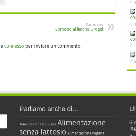
0
co
0
Successivo
Sorbetto al limone Orogel
co
re
connesso
per inviare un commento.
1
0
Parliamo anche di…
Ul
Alimentazione
Gi
Alimentazione Biologica
leg
senza lattosio
Alimentazione Vegana