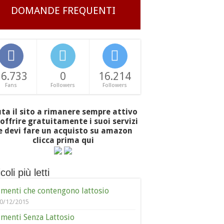
DOMANDE FREQUENTI
16.733
0
16.214
Fans
Followers
Followers
uta il sito a rimanere sempre attivo
offrire gratuitamente i suoi servizi
e devi fare un acquisto su amazon
clicca prima qui
coli più letti
imenti che contengono lattosio
0/12/2015
imenti Senza Lattosio