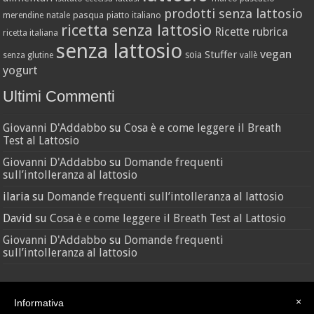
prodotti senza lattosio
pasqua
merendine
natale
piatto italiano
ricetta senza lattosio
Ricette
rubrica
ricetta italiana
senza lattosio
vegan
Stuffer
soia
senza glutine
vallè
yogurt
Ultimi Commenti
Giovanni D'Addabbo
su
Cosa è e come leggere il Breath
Test al Lattosio
Giovanni D'Addabbo
su
Domande frequenti
sull’intolleranza al lattosio
ilaria
su
Domande frequenti sull’intolleranza al lattosio
David
su
Cosa è e come leggere il Breath Test al Lattosio
Giovanni D'Addabbo
su
Domande frequenti
sull’intolleranza al lattosio
×
Informativa