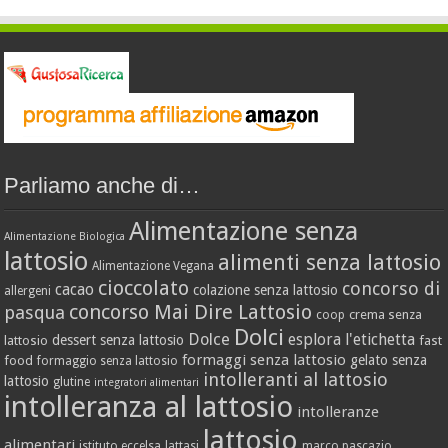
Parliamo anche di…
Alimentazione senza
Alimentazione Biologica
lattosio
alimenti senza lattosio
Alimentazione Vegana
cioccolato
concorso di
cacao
colazione senza lattosio
allergeni
concorso Mai Dire Lattosio
pasqua
crema senza
coop
Dolci
Dolce
esplora l'etichetta
dessert senza lattosio
lattosio
fast
formaggi senza lattosio
gelato senza
food
formaggio senza lattosio
intolleranti al lattosio
lattosio
glutine
integratori alimentari
intolleranza al lattosio
intolleranze
lattosio
alimentari
istituto eccelsa
lattasi
marco pascazio