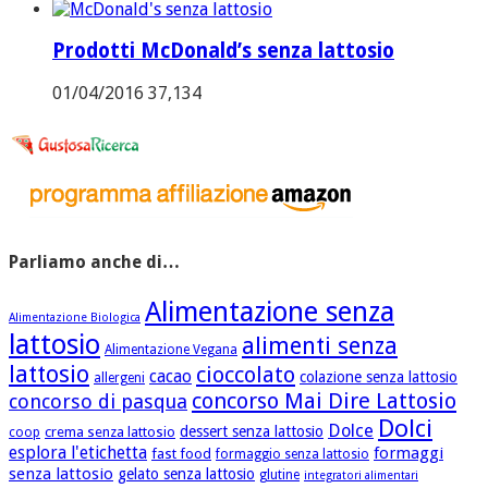
Prodotti McDonald’s senza lattosio
01/04/2016
37,134
Parliamo anche di…
Alimentazione senza
Alimentazione Biologica
lattosio
alimenti senza
Alimentazione Vegana
lattosio
cioccolato
cacao
colazione senza lattosio
allergeni
concorso Mai Dire Lattosio
concorso di pasqua
Dolci
Dolce
dessert senza lattosio
crema senza lattosio
coop
esplora l'etichetta
formaggi
fast food
formaggio senza lattosio
senza lattosio
gelato senza lattosio
glutine
integratori alimentari