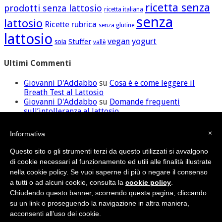
ricetta senza
prodotti senza lattosio
ricetta italiana
senza
lattosio
Ricette
rubrica
senza glutine
lattosio
vegan
yogurt
Stuffer
soia
vallè
Ultimi Commenti
Giovanni D'Addabbo
su
Cosa è e come leggere il
Breath Test al Lattosio
Giovanni D'Addabbo
su
Domande frequenti
sull’intolleranza al lattosio
ilaria
su
Domande frequenti sull’intolleranza al
lattosio
×
Informativa
David
su
Cosa è e come leggere il Breath Test al
Lattosio
Questo sito o gli strumenti terzi da questo utilizzati si avvalgono
Giovanni D'Addabbo
su
Domande frequenti
di cookie necessari al funzionamento ed utili alle finalità illustrate
sull’intolleranza al lattosio
nella cookie policy. Se vuoi saperne di più o negare il consenso
a tutti o ad alcuni cookie, consulta la
cookie policy
.
Chiudendo questo banner, scorrendo questa pagina, cliccando
Credit
•
Sitemap
su un link o proseguendo la navigazione in altra maniera,
© Nutras Srl - Via della Pace, 279 - 62100 Macerata (MC) | P.IVA
acconsenti all’uso dei cookie.
02038670432