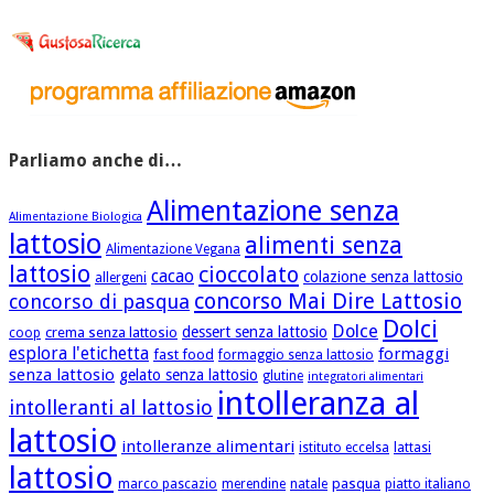
Parliamo anche di…
Alimentazione senza
Alimentazione Biologica
lattosio
alimenti senza
Alimentazione Vegana
lattosio
cioccolato
cacao
colazione senza lattosio
allergeni
concorso Mai Dire Lattosio
concorso di pasqua
Dolci
Dolce
dessert senza lattosio
crema senza lattosio
coop
esplora l'etichetta
formaggi
fast food
formaggio senza lattosio
senza lattosio
gelato senza lattosio
glutine
integratori alimentari
intolleranza al
intolleranti al lattosio
lattosio
intolleranze alimentari
istituto eccelsa
lattasi
lattosio
pasqua
marco pascazio
merendine
natale
piatto italiano