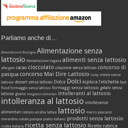
Parliamo anche di…
Alimentazione senza
Alimentazione Biologica
lattosio
alimenti senza lattosio
Alimentazione Vegana
cioccolato
concorso di
cacao
colazione senza lattosio
allergeni
concorso Mai Dire Lattosio
pasqua
crema senza
coop
Dolci
Dolce
esplora l'etichetta
dessert senza lattosio
lattosio
fast
formaggi senza lattosio
gelato senza
food
formaggio senza lattosio
intolleranti al lattosio
lattosio
glutine
integratori alimentari
intolleranza al lattosio
intolleranze
lattosio
alimentari
istituto eccelsa
lattasi
marco pascazio
prodotti senza lattosio
pasqua
merendine
natale
piatto italiano
ricetta senza lattosio
Ricette
rubrica
ricetta italiana