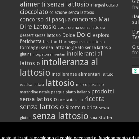
Gi
alimenti senza lattosio
cacao
allergeni
fre
cioccolato
colazione senza lattosio
ila
concorso Mai
concorso di pasqua
sul
Dire Lattosio
crema senza lattosio
coop
Da
Dolci
Dolce
esplora
dessert senza lattosio
Tes
l'etichetta
fast food
formaggio senza lattosio
Gi
formaggi senza lattosio
gelato senza lattosio
fre
intolleranti al
glutine
integratori alimentari
intolleranza al
lattosio
lattosio
intolleranze alimentari
istituto
lattosio
eccelsa
lattasi
marco pascazio
prodotti
pasqua
merendine
natale
piatto italiano
ricetta
senza lattosio
ricetta italiana
senza lattosio
Ricette
rubrica
senza
senza lattosio
Stuffer
soia
glutine
vegan
yogurt
vallè
uesto utilizzati si avvalgono di cookie necessari al funzionamento ed utili 