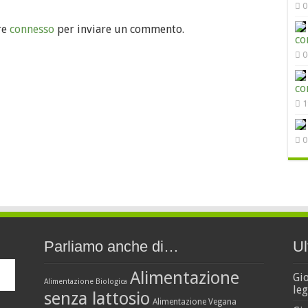
0
re
connesso
per inviare un commento.
co
0
co
1
0
Parliamo anche di…
Ul
Alimentazione
Gi
Alimentazione Biologica
leg
senza lattosio
Alimentazione Vegana