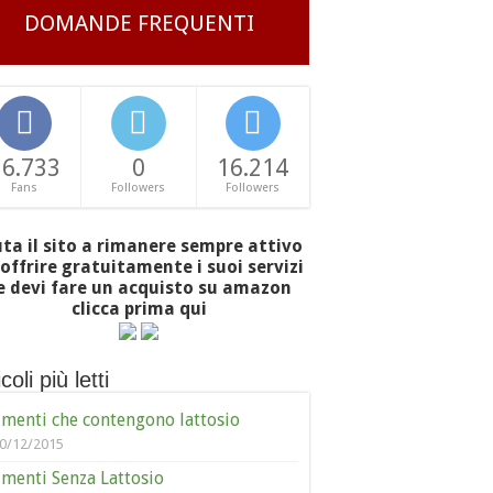
DOMANDE FREQUENTI
16.733
0
16.214
Fans
Followers
Followers
uta il sito a rimanere sempre attivo
offrire gratuitamente i suoi servizi
e devi fare un acquisto su amazon
clicca prima qui
coli più letti
imenti che contengono lattosio
0/12/2015
imenti Senza Lattosio