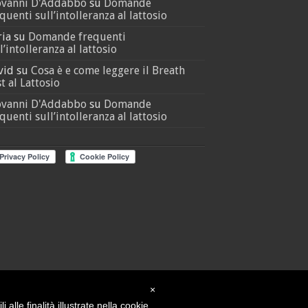
ovanni D'Addabbo
su
Domande
quenti sull’intolleranza al lattosio
ria
su
Domande frequenti
l’intolleranza al lattosio
vid
su
Cosa è e come leggere il Breath
t al Lattosio
ovanni D'Addabbo
su
Domande
quenti sull’intolleranza al lattosio
×
alle finalità illustrate nella cookie