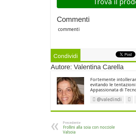
Trova il prod
Commenti
commenti
Condividi
Autore: Valentina Carella
Fortemente intollerant
evitando le tentazion
Appassionata di Tecno
@valedindi
Precedente
Frollini alla soia con nocciole
Valsoia