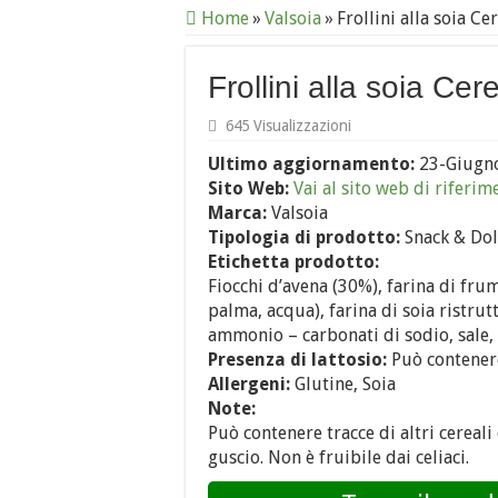
Home
»
Valsoia
»
Frollini alla soia Ce
Frollini alla soia Cer
645 Visualizzazioni
Ultimo aggiornamento:
23-Giugn
Sito Web:
Vai al sito web di riferim
Marca:
Valsoia
Tipologia di prodotto:
Snack & Dol
Etichetta prodotto:
Fiocchi d’avena (30%), farina di fru
palma, acqua), farina di soia ristrutt
ammonio – carbonati di sodio, sale, 
Presenza di lattosio:
Può contener
Allergeni:
Glutine, Soia
Note:
Può contenere tracce di altri cereali 
guscio. Non è fruibile dai celiaci.