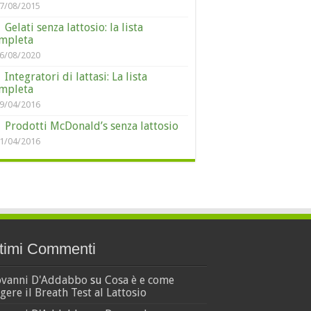
7/08/2015
Gelati senza lattosio: la lista
mpleta
6/08/2020
Integratori di lattasi: La lista
mpleta
9/04/2016
Prodotti McDonald’s senza lattosio
1/04/2016
timi Commenti
ovanni D'Addabbo
su
Cosa è e come
gere il Breath Test al Lattosio