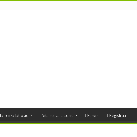
ta senza lattosio
Vita senza lattosio
Forum
Registrati