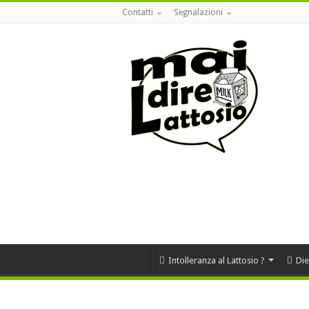
Contatti
Segnalazioni
Intolleranza al Lattosio ?
Die