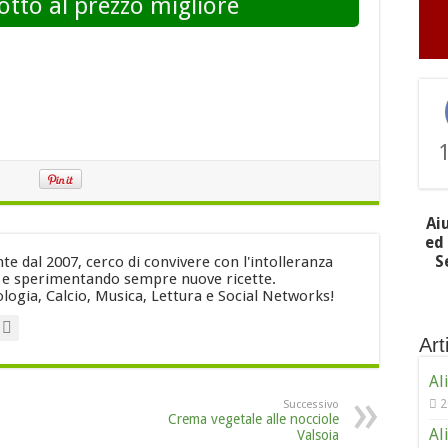
otto al prezzo migliore
Ai
ed 
S
e dal 2007, cerco di convivere con l'intolleranza
i e sperimentando sempre nuove ricette.
logia, Calcio, Musica, Lettura e Social Networks!
Arti
Al
2
Successivo
Crema vegetale alle nocciole
Al
Valsoia