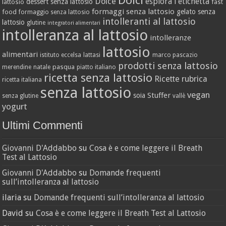
Dolce
esplora l'etichetta
dessert senza lattosio
lattosio
fast
formaggi senza lattosio
gelato senza
food
formaggio senza lattosio
intolleranti al lattosio
lattosio
glutine
integratori alimentari
intolleranza al lattosio
intolleranze
lattosio
alimentari
istituto eccelsa
lattasi
marco pascazio
prodotti senza lattosio
pasqua
merendine
natale
piatto italiano
ricetta senza lattosio
Ricette
rubrica
ricetta italiana
senza lattosio
vegan
Stuffer
soia
senza glutine
vallè
yogurt
Ultimi Commenti
Giovanni D'Addabbo
su
Cosa è e come leggere il Breath
Test al Lattosio
Giovanni D'Addabbo
su
Domande frequenti
sull’intolleranza al lattosio
ilaria
su
Domande frequenti sull’intolleranza al lattosio
David
su
Cosa è e come leggere il Breath Test al Lattosio