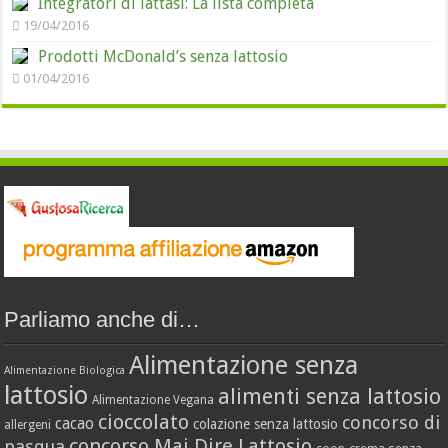
Integratori di lattasi: La lista completa
19/04/2016
Prodotti McDonald’s senza lattosio
01/04/2016
Parliamo anche di…
Alimentazione senza
Alimentazione Biologica
lattosio
alimenti senza lattosio
Alimentazione Vegana
cioccolato
concorso di
cacao
colazione senza lattosio
allergeni
concorso Mai Dire Lattosio
pasqua