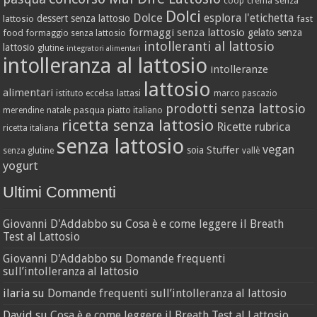
crema senza
coop
Dolci
Dolce
esplora l'etichetta
dessert senza lattosio
lattosio
fast
formaggi senza lattosio
gelato senza
food
formaggio senza lattosio
intolleranti al lattosio
lattosio
glutine
integratori alimentari
intolleranza al lattosio
intolleranze
lattosio
alimentari
istituto eccelsa
lattasi
marco pascazio
prodotti senza lattosio
pasqua
merendine
natale
piatto italiano
ricetta senza lattosio
Ricette
rubrica
ricetta italiana
senza lattosio
vegan
Stuffer
soia
senza glutine
vallè
yogurt
Ultimi Commenti
Giovanni D'Addabbo
su
Cosa è e come leggere il Breath
Test al Lattosio
Giovanni D'Addabbo
su
Domande frequenti
sull’intolleranza al lattosio
ilaria
su
Domande frequenti sull’intolleranza al lattosio
David
su
Cosa è e come leggere il Breath Test al Lattosio