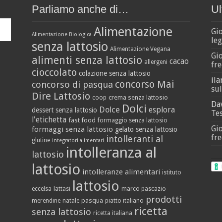
Parliamo anche di…
Ul
Alimentazione
Gi
Alimentazione Biologica
leg
senza lattosio
Alimentazione Vegana
Gi
alimenti senza lattosio
cacao
allergeni
fre
cioccolato
colazione senza lattosio
ila
concorso Mai
concorso di pasqua
sul
Dire Lattosio
crema senza lattosio
coop
Da
Dolci
Dolce
esplora
dessert senza lattosio
Tes
l'etichetta
fast food
formaggio senza lattosio
Gi
formaggi senza lattosio
gelato senza lattosio
fre
intolleranti al
glutine
integratori alimentari
intolleranza al
lattosio
lattosio
intolleranze alimentari
istituto
lattosio
eccelsa
lattasi
marco pascazio
prodotti
pasqua
merendine
natale
piatto italiano
ricetta
senza lattosio
ricetta italiana