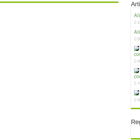
Arti
Al
2
Al
0
co
0
co
1
0
Reg