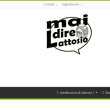
Contatti
Segnalazioni
Intolleranza al Lattosio ?
Die