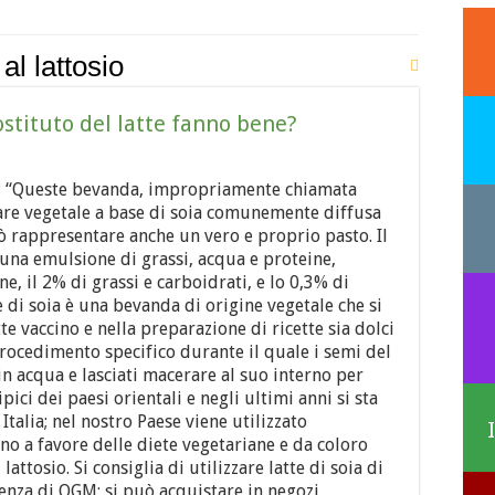
 al lattosio
stituto del latte fanno bene?
ia? “Queste bevanda, impropriamente chiamata
tare vegetale a base di soia comunemente diffusa
ò rappresentare anche un vero e proprio pasto. Il
n una emulsione di grassi, acqua e proteine,
ne, il 2% di grassi e carboidrati, e lo 0,3% di
te di soia è una bevanda di origine vegetale che si
te vaccino e nella preparazione di ricette sia dolci
 procedimento specifico durante il quale i semi del
n acqua e lasciati macerare al suo interno per
ici dei paesi orientali e negli ultimi anni si sta
talia; nel nostro Paese viene utilizzato
o a favore delle diete vegetariane e da coloro
lattosio. Si consiglia di utilizzare latte di soia di
senza di OGM; si può acquistare in negozi