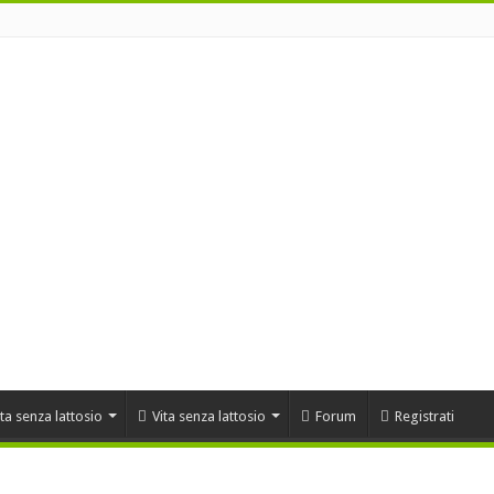
ta senza lattosio
Vita senza lattosio
Forum
Registrati