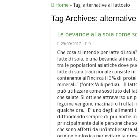
Home
»
Tag:
alternative al lattosio
Tag Archives:
alternative
Le bevande alla soia come so
29/09/2017
0
Che cosa si intende per latte di so
latte di soia, è una bevanda alimen
tra le popolazioni asiatiche dove pu
latte di soia tradizionale consiste i
contenente all’incirca il 3% di protei
minerali.” (fonte: Wikipedia). Il lat
può utilizzare come sostituto del lat
che salate. Si ottiene attraverso un
legume vengono macinati o frullati i
qualche ora. E’ uno degli alimenti tip
diffondendo sempre di più anche in I
principalmente dalle persone che son
che sono affetti da un’intolleranza al 
origine biologica per evitare la pre