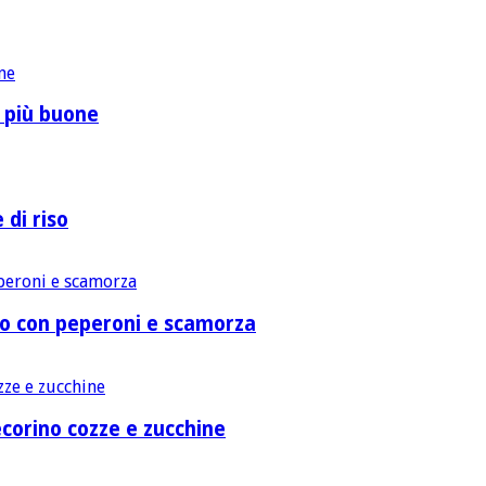
o più buone
 di riso
lo con peperoni e scamorza
corino cozze e zucchine