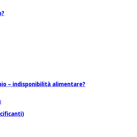
o?
bio – indisponibilità alimentare?
cificanti)