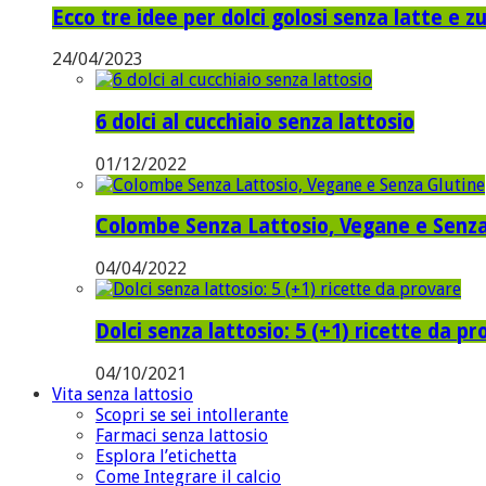
Ecco tre idee per dolci golosi senza latte e z
24/04/2023
6 dolci al cucchiaio senza lattosio
01/12/2022
Colombe Senza Lattosio, Vegane e Senza
04/04/2022
Dolci senza lattosio: 5 (+1) ricette da p
04/10/2021
Vita senza lattosio
Scopri se sei intollerante
Farmaci senza lattosio
Esplora l’etichetta
Come Integrare il calcio