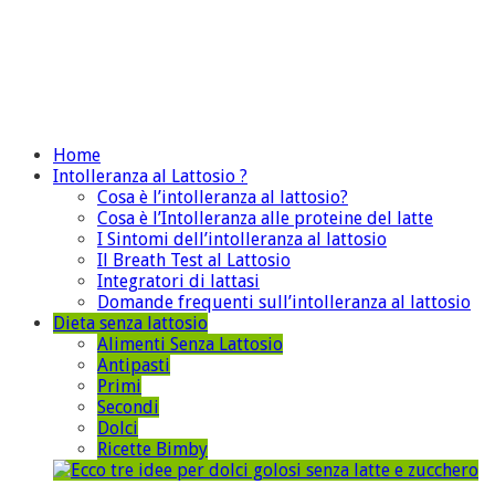
Home
Intolleranza al Lattosio ?
Cosa è l’intolleranza al lattosio?
Cosa è l’Intolleranza alle proteine del latte
I Sintomi dell’intolleranza al lattosio
Il Breath Test al Lattosio
Integratori di lattasi
Domande frequenti sull’intolleranza al lattosio
Dieta senza lattosio
Alimenti Senza Lattosio
Antipasti
Primi
Secondi
Dolci
Ricette Bimby