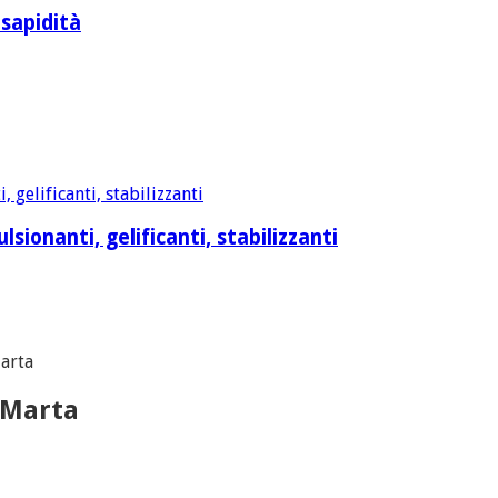
 sapidità
sionanti, gelificanti, stabilizzanti
Marta
i Marta