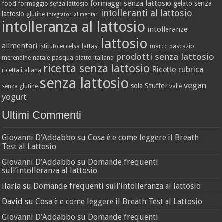
formaggi senza lattosio
gelato senza
food
formaggio senza lattosio
intolleranti al lattosio
lattosio
glutine
integratori alimentari
intolleranza al lattosio
intolleranze
lattosio
alimentari
istituto eccelsa
lattasi
marco pascazio
prodotti senza lattosio
pasqua
merendine
natale
piatto italiano
ricetta senza lattosio
Ricette
rubrica
ricetta italiana
senza lattosio
vegan
Stuffer
soia
senza glutine
vallè
yogurt
Ultimi Commenti
Giovanni D'Addabbo
su
Cosa è e come leggere il Breath
Test al Lattosio
Giovanni D'Addabbo
su
Domande frequenti
sull’intolleranza al lattosio
ilaria
su
Domande frequenti sull’intolleranza al lattosio
David
su
Cosa è e come leggere il Breath Test al Lattosio
Giovanni D'Addabbo
su
Domande frequenti