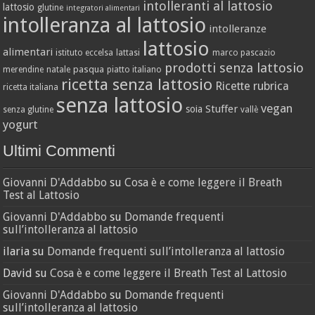
intolleranti al lattosio
lattosio
glutine
integratori alimentari
intolleranza al lattosio
intolleranze
lattosio
alimentari
istituto eccelsa
lattasi
marco pascazio
prodotti senza lattosio
pasqua
merendine
natale
piatto italiano
ricetta senza lattosio
Ricette
rubrica
ricetta italiana
senza lattosio
vegan
Stuffer
soia
senza glutine
vallè
yogurt
Ultimi Commenti
Giovanni D'Addabbo
su
Cosa è e come leggere il Breath
Test al Lattosio
Giovanni D'Addabbo
su
Domande frequenti
sull’intolleranza al lattosio
ilaria
su
Domande frequenti sull’intolleranza al lattosio
David
su
Cosa è e come leggere il Breath Test al Lattosio
Giovanni D'Addabbo
su
Domande frequenti
sull’intolleranza al lattosio