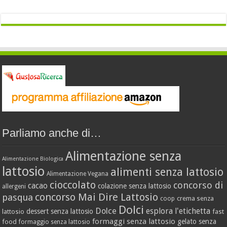
Parliamo anche di…
Alimentazione senza
Alimentazione Biologica
lattosio
alimenti senza lattosio
Alimentazione Vegana
cioccolato
concorso di
cacao
colazione senza lattosio
allergeni
concorso Mai Dire Lattosio
pasqua
crema senza
coop
Dolci
Dolce
esplora l'etichetta
dessert senza lattosio
lattosio
fast
formaggi senza lattosio
gelato senza
food
formaggio senza lattosio