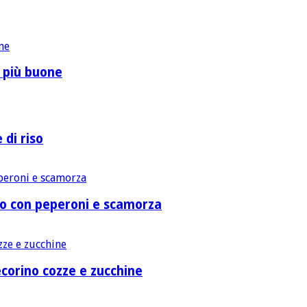
o più buone
 di riso
lo con peperoni e scamorza
corino cozze e zucchine