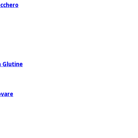
ucchero
 Glutine
rovare