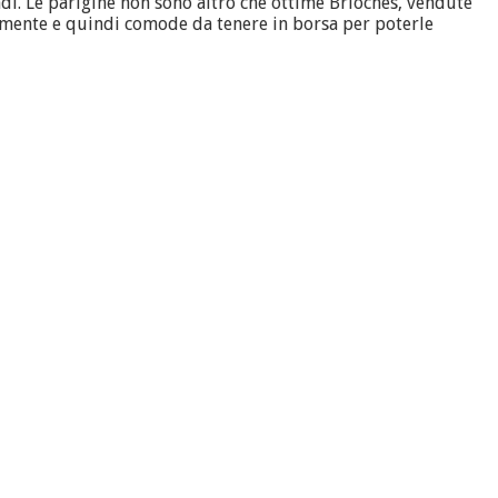
di. Le parigine non sono altro che ottime Brioches, vendute
rmente e quindi comode da tenere in borsa per poterle