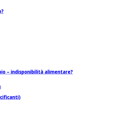
o?
bio – indisponibilità alimentare?
cificanti)