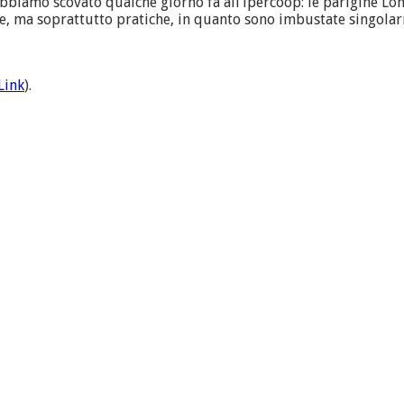
bbiamo scovato qualche giorno fa all’ipercoop: le parigine Lon
e, ma soprattutto pratiche, in quanto sono imbustate singola
Link
).