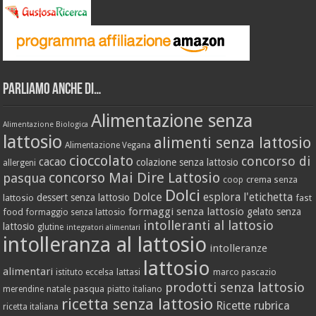
Parliamo anche di…
Alimentazione senza
Alimentazione Biologica
lattosio
alimenti senza lattosio
Alimentazione Vegana
cioccolato
concorso di
cacao
colazione senza lattosio
allergeni
concorso Mai Dire Lattosio
pasqua
crema senza
coop
Dolci
Dolce
esplora l'etichetta
dessert senza lattosio
lattosio
fast
formaggi senza lattosio
gelato senza
food
formaggio senza lattosio
intolleranti al lattosio
lattosio
glutine
integratori alimentari
intolleranza al lattosio
intolleranze
lattosio
alimentari
istituto eccelsa
lattasi
marco pascazio
prodotti senza lattosio
pasqua
merendine
natale
piatto italiano
ricetta senza lattosio
Ricette
rubrica
ricetta italiana