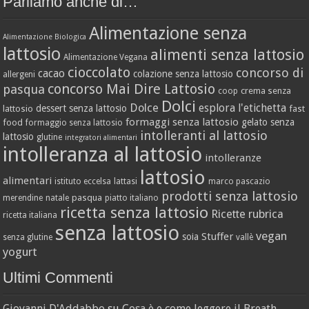
Parliamo anche di…
Alimentazione senza
Alimentazione Biologica
lattosio
alimenti senza lattosio
Alimentazione Vegana
cioccolato
concorso di
cacao
colazione senza lattosio
allergeni
concorso Mai Dire Lattosio
pasqua
crema senza
coop
Dolci
Dolce
esplora l'etichetta
dessert senza lattosio
lattosio
fast
formaggi senza lattosio
gelato senza
food
formaggio senza lattosio
intolleranti al lattosio
lattosio
glutine
integratori alimentari
intolleranza al lattosio
intolleranze
lattosio
alimentari
istituto eccelsa
lattasi
marco pascazio
prodotti senza lattosio
pasqua
merendine
natale
piatto italiano
ricetta senza lattosio
Ricette
rubrica
ricetta italiana
senza lattosio
vegan
Stuffer
soia
senza glutine
vallè
yogurt
Ultimi Commenti
Giovanni D'Addabbo
su
Cosa è e come leggere il Breath