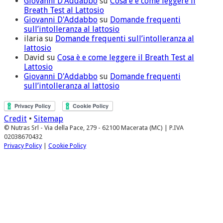
Giovanni D'Addabbo
su
Cosa è e come leggere il
Breath Test al Lattosio
Giovanni D'Addabbo
su
Domande frequenti
sull’intolleranza al lattosio
ilaria
su
Domande frequenti sull’intolleranza al
lattosio
David
su
Cosa è e come leggere il Breath Test al
Lattosio
Giovanni D'Addabbo
su
Domande frequenti
sull’intolleranza al lattosio
Credit
•
Sitemap
© Nutras Srl - Via della Pace, 279 - 62100 Macerata (MC) | P.IVA
02038670432
Privacy Policy
|
Cookie Policy