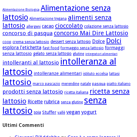
Alimentazione senza
Alimentazione Biologica
lattosio
alimenti senza
Alimentazione Vegana
lattosio
cioccolato
cacao
colazione senza lattosio
allergeni
concorso Mai Dire Lattosio
concorso di pasqua
Dolci
Dolce
dessert senza lattosio
crema senza lattosio
coop
esplora l'etichetta
formaggi
fast food
formaggio senza lattosio
senza lattosio
gelato senza lattosio
glutine
integratori alimentari
intolleranza al
intolleranti al lattosio
lattosio
intolleranze alimentari
istituto eccelsa
lattasi
lattosio
pasqua
marco pascazio
merendine
natale
piatto italiano
ricetta senza
prodotti senza lattosio
ricetta italiana
senza
lattosio
Ricette
rubrica
senza glutine
lattosio
vegan
yogurt
Stuffer
soia
vallè
Ultimi Commenti