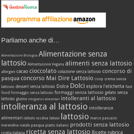
Parliamo anche di…
Alimentazione senza
Alimentazione Biologica
lattosio
alimenti senza lattosio
Alimentazione Vegana
cioccolato
concorso di
cacao
colazione senza lattosio
allergeni
concorso Mai Dire Lattosio
pasqua
crema senza
coop
Dolci
Dolce
esplora l'etichetta
dessert senza lattosio
lattosio
fast
formaggi senza lattosio
gelato senza
food
formaggio senza lattosio
intolleranti al lattosio
lattosio
glutine
integratori alimentari
intolleranza al lattosio
intolleranze
lattosio
alimentari
istituto eccelsa
lattasi
marco pascazio
prodotti senza lattosio
pasqua
merendine
natale
piatto italiano
ricetta senza lattosio
Ricette
rubrica
ricetta italiana