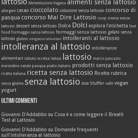
lattosio
alimenti senza lattosio
Alimentazione Vegana
cioccolato
concorso di
cacao
colazione senza lattosio
allergeni
concorso Mai Dire Lattosio
pasqua
crema senza
coop
Dolci
Dolce
esplora l'etichetta
dessert senza lattosio
lattosio
fast
formaggi senza lattosio
gelato senza
food
formaggio senza lattosio
intolleranti al lattosio
lattosio
glutine
integratori alimentari
intolleranza al lattosio
intolleranze
lattosio
alimentari
istituto eccelsa
lattasi
marco pascazio
prodotti senza lattosio
pasqua
merendine
natale
piatto italiano
ricetta senza lattosio
Ricette
rubrica
ricetta italiana
senza lattosio
vegan
Stuffer
soia
senza glutine
vallè
yogurt
Ultimi Commenti
Giovanni D'Addabbo
su
Cosa è e come leggere il Breath
Test al Lattosio
Giovanni D'Addabbo
su
Domande frequenti
sull’intolleranza al lattosio