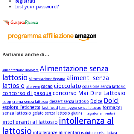
Registrati
Lost your password?
Parliamo anche di…
Alimentazione senza
Alimentazione Biologica
lattosio
alimenti senza
Alimentazione Vegana
lattosio
cioccolato
cacao
colazione senza lattosio
allergeni
concorso Mai Dire Lattosio
concorso di pasqua
Dolci
Dolce
dessert senza lattosio
crema senza lattosio
coop
esplora l'etichetta
formaggi
fast food
formaggio senza lattosio
senza lattosio
gelato senza lattosio
glutine
integratori alimentari
intolleranza al
intolleranti al lattosio
lattosio
intolleranze alimentari
istituto eccelsa
lattasi