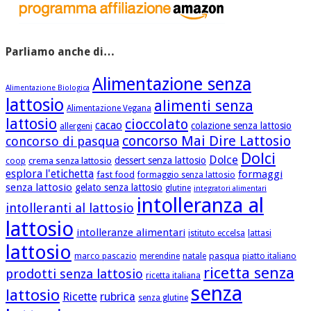
Parliamo anche di…
Alimentazione senza
Alimentazione Biologica
lattosio
alimenti senza
Alimentazione Vegana
lattosio
cioccolato
cacao
colazione senza lattosio
allergeni
concorso Mai Dire Lattosio
concorso di pasqua
Dolci
Dolce
dessert senza lattosio
crema senza lattosio
coop
esplora l'etichetta
formaggi
fast food
formaggio senza lattosio
senza lattosio
gelato senza lattosio
glutine
integratori alimentari
intolleranza al
intolleranti al lattosio
lattosio
intolleranze alimentari
istituto eccelsa
lattasi
lattosio
pasqua
marco pascazio
merendine
natale
piatto italiano
ricetta senza
prodotti senza lattosio
ricetta italiana
senza
lattosio
Ricette
rubrica
senza glutine