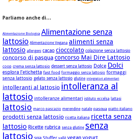
Parliamo anche di…
Alimentazione senza
Alimentazione Biologica
lattosio
alimenti senza
Alimentazione Vegana
lattosio
cioccolato
cacao
colazione senza lattosio
allergeni
concorso Mai Dire Lattosio
concorso di pasqua
Dolci
Dolce
dessert senza lattosio
crema senza lattosio
coop
esplora l'etichetta
formaggi
fast food
formaggio senza lattosio
senza lattosio
gelato senza lattosio
glutine
integratori alimentari
intolleranza al
intolleranti al lattosio
lattosio
intolleranze alimentari
istituto eccelsa
lattasi
lattosio
pasqua
marco pascazio
merendine
natale
piatto italiano
ricetta senza
prodotti senza lattosio
ricetta italiana
senza
lattosio
Ricette
rubrica
senza glutine
lattosio
vegan
yogurt
Stuffer
soia
vallè