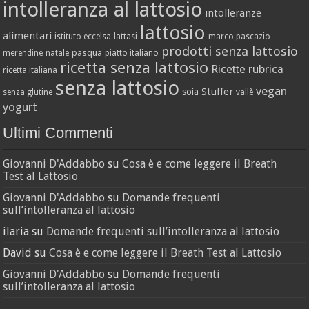
intolleranza al lattosio
intolleranze
lattosio
alimentari
istituto eccelsa
lattasi
marco pascazio
prodotti senza lattosio
pasqua
merendine
natale
piatto italiano
ricetta senza lattosio
Ricette
rubrica
ricetta italiana
senza lattosio
vegan
Stuffer
soia
senza glutine
vallè
yogurt
Ultimi Commenti
Giovanni D'Addabbo
su
Cosa è e come leggere il Breath
Test al Lattosio
Giovanni D'Addabbo
su
Domande frequenti
sull’intolleranza al lattosio
ilaria
su
Domande frequenti sull’intolleranza al lattosio
David
su
Cosa è e come leggere il Breath Test al Lattosio
Giovanni D'Addabbo
su
Domande frequenti
sull’intolleranza al lattosio