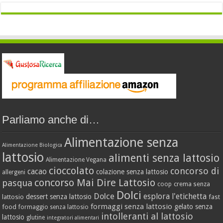
Parliamo anche di…
Alimentazione senza
Alimentazione Biologica
lattosio
alimenti senza lattosio
Alimentazione Vegana
cioccolato
concorso di
cacao
colazione senza lattosio
allergeni
concorso Mai Dire Lattosio
pasqua
crema senza
coop
Dolci
Dolce
esplora l'etichetta
dessert senza lattosio
lattosio
fast
formaggi senza lattosio
gelato senza
food
formaggio senza lattosio
intolleranti al lattosio
lattosio
glutine
integratori alimentari