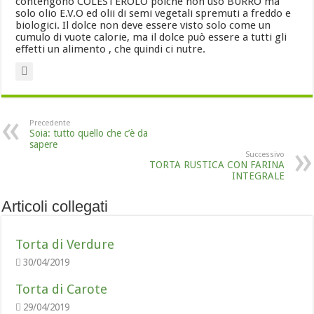
contengono COLESTEROLO poiche non uso BURRO ma
solo olio E.V.O ed olii di semi vegetali spremuti a freddo e
biologici. Il dolce non deve essere visto solo come un
cumulo di vuote calorie, ma il dolce può essere a tutti gli
effetti un alimento , che quindi ci nutre.
Precedente
Soia: tutto quello che c’è da
sapere
Successivo
TORTA RUSTICA CON FARINA
INTEGRALE
Articoli collegati
Torta di Verdure
30/04/2019
Torta di Carote
29/04/2019