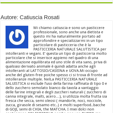
Autore: Catiuscia Rosati
Mi chiamo catiuscia e sono un pasticcere
professionale, sono anche una dietista e
questo mi ha naturalmente portato ad
approfondire e specializzarmi in un tipo
particolare di pasticceria che è la
PASTICCERIA NATURALE SALUTISTICA per
intolleranti e vegani. E’ questa un tipo di pasticceria molto
particolare che si inserisce appieno nel quadro di una
alimentazione equilibrata ed uno stile di vita sano, priva di
qualsiasi derivato animale è quindi adatta anche agli
intolleranti al LATTOSIO/CASEINA e UOVA.Mi occupo
anche del gluten-free poiche spesso ci si trova di fronte ad
intolleranze multiple. NelLa PASTICCERIA NATURALE
SALUISTICA si esclude l’uso della farina raffinata di tipo 0 e
dello zucchero semolato bianco da tavola a vantaggio
delle farine integrali e degli zuccheri naturali ( zucchero di
canna integrale, malti, acero…), si utilizza molta frutta sia
fresca che secca, semi oleosi ( mandorle, noci, nocciole,
zucca, girasole di sesamo etc..) e molti superfood..bacche
di GOJI, semi di CHIA, the MATCHA. I miei dolci non