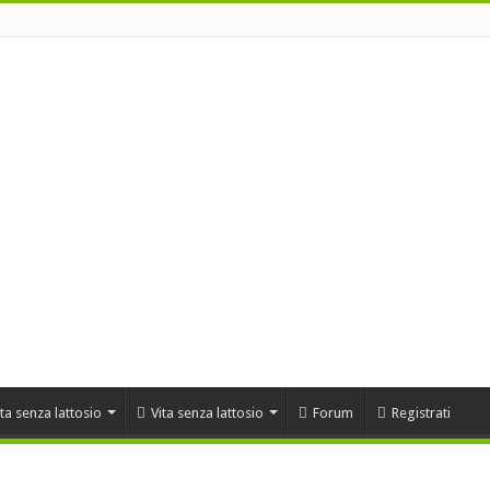
ta senza lattosio
Vita senza lattosio
Forum
Registrati