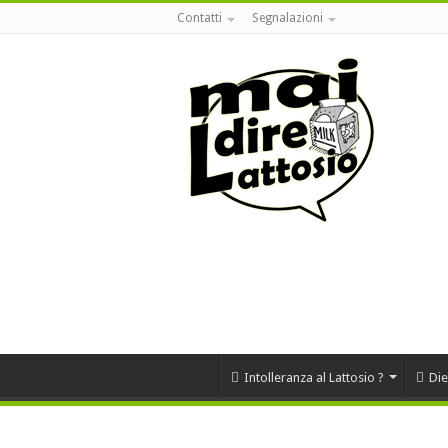
Contatti
Segnalazioni
Intolleranza al Lattosio ?
Die