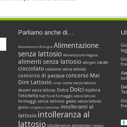
Parliamo anche di…
Ul
Alimentazione
Gi
Alimentazione Biologica
leg
senza lattosio
Alimentazione Vegana
Gi
alimenti senza lattosio
cacao
allergeni
fre
cioccolato
colazione senza lattosio
ila
concorso Mai
concorso di pasqua
sul
Dire Lattosio
crema senza lattosio
coop
Da
Dolci
Dolce
esplora
dessert senza lattosio
Tes
l'etichetta
fast food
formaggio senza lattosio
Gi
formaggi senza lattosio
gelato senza lattosio
fre
intolleranti al
glutine
integratori alimentari
intolleranza al
lattosio
lattosio
intolleranze alimentari
istituto