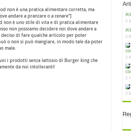
Arti
ood non è una pratica alimentare corretta, ma
Al
ve andare a pranzare o a cenare”]
2
 non è uno stile di vita e di pratica alimentare
esso non possiamo decidere noi dove andare a
Al
deciso di fare qualche articolo per poter
0
può o non si può mangiare, in modo tale da poter
no male.
co
0
voi i prodotti senza lattosio di Burger king che
mente da noi intolleranti!
co
1
0
Reg