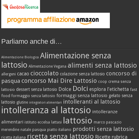
Parliamo anche di…
Alimentazione senza
Alimentazione Biologica
lattosio
alimenti senza lattosio
Alimentazione Vegana
cioccolato
concorso di
cacao
colazione senza lattosio
allergeni
concorso Mai Dire Lattosio
pasqua
crema senza
coop
Dolci
Dolce
esplora l'etichetta
dessert senza lattosio
lattosio
fast
formaggi senza lattosio
gelato senza
food
formaggio senza lattosio
intolleranti al lattosio
lattosio
glutine
integratori alimentari
intolleranza al lattosio
intolleranze
lattosio
alimentari
istituto eccelsa
lattasi
marco pascazio
prodotti senza lattosio
pasqua
merendine
natale
piatto italiano
ricetta senza lattosio
Ricette
rubrica
ricetta italiana