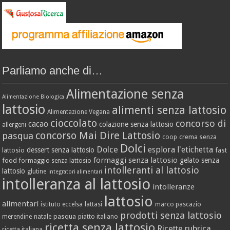
Parliamo anche di…
Alimentazione senza
Alimentazione Biologica
lattosio
alimenti senza lattosio
Alimentazione Vegana
cioccolato
concorso di
cacao
colazione senza lattosio
allergeni
concorso Mai Dire Lattosio
pasqua
crema senza
coop
Dolci
Dolce
esplora l'etichetta
dessert senza lattosio
lattosio
fast
formaggi senza lattosio
gelato senza
food
formaggio senza lattosio
intolleranti al lattosio
lattosio
glutine
integratori alimentari
intolleranza al lattosio
intolleranze
lattosio
alimentari
istituto eccelsa
lattasi
marco pascazio
prodotti senza lattosio
pasqua
merendine
natale
piatto italiano
ricetta senza lattosio
Ricette
rubrica
ricetta italiana