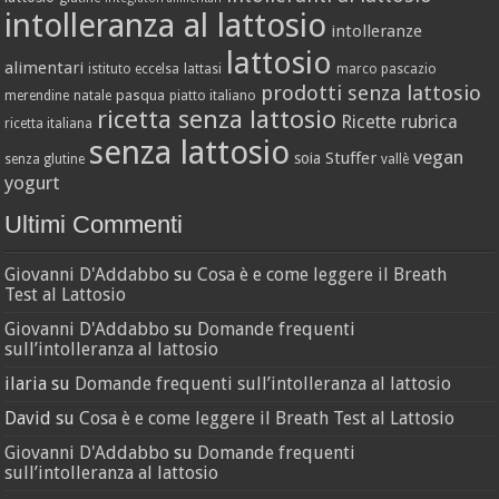
intolleranza al lattosio
intolleranze
lattosio
alimentari
istituto eccelsa
lattasi
marco pascazio
prodotti senza lattosio
pasqua
merendine
natale
piatto italiano
ricetta senza lattosio
Ricette
rubrica
ricetta italiana
senza lattosio
vegan
Stuffer
soia
senza glutine
vallè
yogurt
Ultimi Commenti
Giovanni D'Addabbo
su
Cosa è e come leggere il Breath
Test al Lattosio
Giovanni D'Addabbo
su
Domande frequenti
sull’intolleranza al lattosio
ilaria
su
Domande frequenti sull’intolleranza al lattosio
David
su
Cosa è e come leggere il Breath Test al Lattosio
Giovanni D'Addabbo
su
Domande frequenti
sull’intolleranza al lattosio