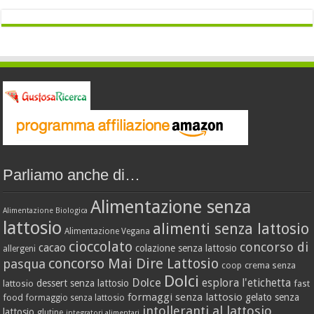
Parliamo anche di…
Alimentazione senza
Alimentazione Biologica
lattosio
alimenti senza lattosio
Alimentazione Vegana
cioccolato
concorso di
cacao
colazione senza lattosio
allergeni
concorso Mai Dire Lattosio
pasqua
crema senza
coop
Dolci
Dolce
esplora l'etichetta
dessert senza lattosio
lattosio
fast
formaggi senza lattosio
gelato senza
food
formaggio senza lattosio
intolleranti al lattosio
lattosio
glutine
integratori alimentari