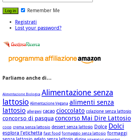
Remember Me
Registrati
Lost your password?
Parliamo anche di…
Alimentazione senza
Alimentazione Biologica
lattosio
alimenti senza
Alimentazione Vegana
lattosio
cioccolato
cacao
colazione senza lattosio
allergeni
concorso Mai Dire Lattosio
concorso di pasqua
Dolci
Dolce
dessert senza lattosio
crema senza lattosio
coop
esplora l'etichetta
formaggi
fast food
formaggio senza lattosio
senza lattosio
gelato senza lattosio
glutine
integratori alimentari