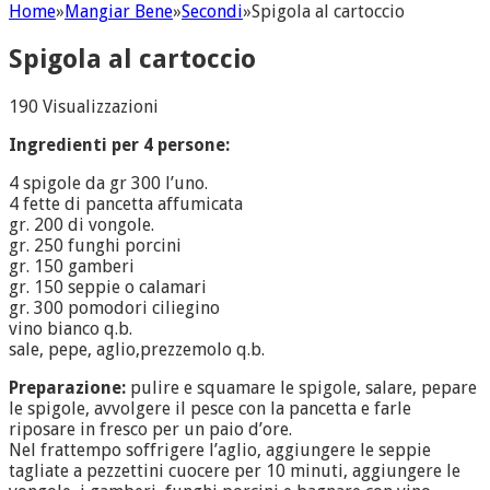
Home
»
Mangiar Bene
»
Secondi
»
Spigola al cartoccio
Spigola al cartoccio
190 Visualizzazioni
Ingredienti per 4 persone:
4 spigole da gr 300 l’uno.
4 fette di pancetta affumicata
gr. 200 di vongole.
gr. 250 funghi porcini
gr. 150 gamberi
gr. 150 seppie o calamari
gr. 300 pomodori ciliegino
vino bianco q.b.
sale, pepe, aglio,prezzemolo q.b.
Preparazione:
pulire e squamare le spigole, salare, pepare
le spigole, avvolgere il pesce con la pancetta e farle
riposare in fresco per un paio d’ore.
Nel frattempo soffrigere l’aglio, aggiungere le seppie
tagliate a pezzettini cuocere per 10 minuti, aggiungere le